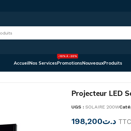
-10% À -20%
Accueil
Nos Services
Promotions
Nouveaux
Produits
re 200 W
Projecteur LED S
UGS :
SOLAIRE 200W
Catég
198,200
د.ت
TT