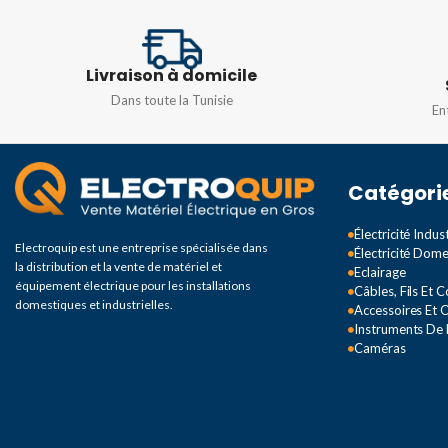
PUISSANCE
10W
90-100LM/W
TEMPÉRATURE DE
Livraison à domicile
COULEUR
Blanc
COULEUR
Dans toute la Tunisie
En
TEMPÉRATURE DE
6500k
COULEUR
Catégori
COULEUR
Blanc
6500k
Électricité Indust
Electroquip est une entreprise spécialisée dans
Électricité Dom
la distribution et la vente de matériel et
DIMENSIONS
Eclairage
équipement électrique pour les installations
Câbles, Fils Et 
domestiques et industrielles.
Accessoires Et O
500x380x60mm
Instruments De
Caméras
DEGRÉ DE PROTEC
IP66