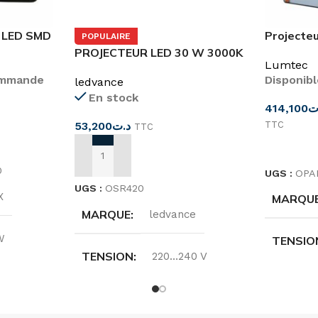
 LED SMD
Projecte
POPULAIRE
PROJECTEUR LED 30 W 3000K
Lumtec
ECO LITE
Disponib
ommande
ledvance
En stock
414,100
ت
TTC
53,200
د.ت
TTC
CHOIX D
AJOUTER AU PANIER
0
UGS :
OPA
UGS :
OSR420
X
MARQU
MARQUE
ledvance
W
TENSIO
TENSION
220…240 V
TAL (EN
FRÉQUE
FRÉQUENCE
50/60HZ