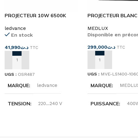
PROJECTEUR 10W 6500K
PROJECTEUR BLANC
400W
ledvance
MEDLUX
Disponible en préc
En stock
299,000
د.ت
41,990
د.ت
TTC
TTC
AJOUTER AU PANIER
AJOUTER AU PANIER
UGS :
MVE-LS1400-106
UGS :
OSR487
MARQUE
MARQUE
MEDLU
ledvance
PUISSANCE
TENSION
400
220…240 V
FLUX LUMINEUX TO
FRÉQUENCE
50/60HZ
LM)