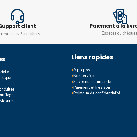
DURÉE D
TEMPÉRATURE DE
COULEUR
TEMPÉR
Paiement à la livr
Support client
COULEU
3000K
Espèces ou chèque
treprises & Particuliers
6000k
FLUX LUMINEUX TOTAL (EN
Liens rapides
LM)
es
PUISSA
A propos
rielle
2400LM
Nos services
estique
200W
,
3
Suivre ma commande
Paiement et livraison
Conduites
DURÉE DE VIE
20000H
Politique de confidentialité
utillage
 Mesures
TION