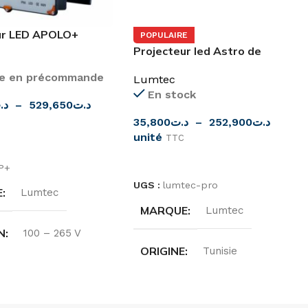
ur LED APOLO+
POPULAIRE
Projecteur led Astro de
Lumtec
le en précommande
Lumtec
En stock
د.
–
529,650
د.ت
35,800
د.ت
–
252,900
د.ت
unité
TTC
ES OPTIONS
CHOIX DES OPTIONS
P+
UGS :
lumtec-pro
E
Lumtec
MARQUE
Lumtec
N
100 – 265 V
ORIGINE
Tunisie
NCE
50/60HZ
COULEUR
Noir