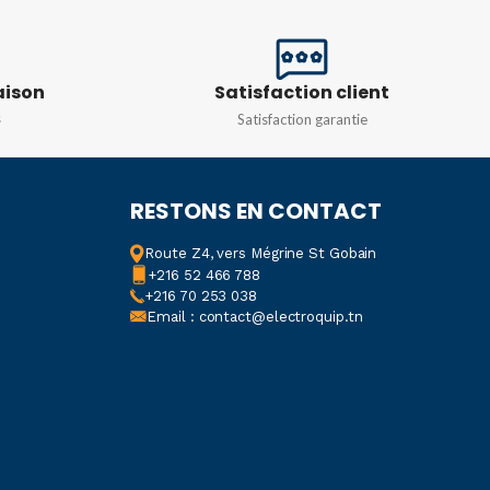
E VIE
100 000 h
PUISSANCE
ATURE DE
aison
Satisfaction client
100 w
,
150 w
,
200 w
,
30 w
,
R
50 w
,
70 w
s
Satisfaction garantie
RESTONS EN CONTACT
NCE
Route Z4, vers Mégrine St Gobain
+216 52 466 788
00w
,
400W
+216 70 253 038
Email : contact@electroquip.tn