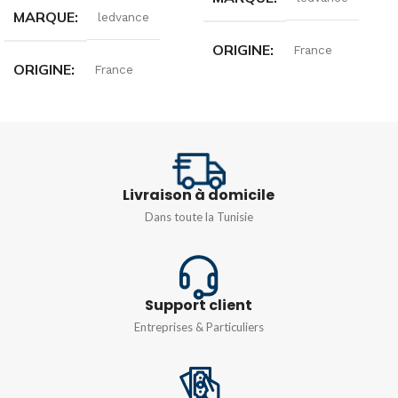
MARQUE
ledvance
ORIGINE
France
ORIGINE
France
PUISSANCE
50 w
PUISSANCE
100 w
TENSION
220…240 V
TENSION
220…240 V
Livraison à domicile
TEMPÉRATURE DE
Dans toute la Tunisie
TEMPÉRATURE DE
COULEUR
COULEUR
4000K
,
6500k
3000K
,
Blanc froid (6500 K)
Support client
Entreprises & Particuliers