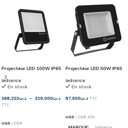
Projecteur LED 100W IP65
Projecteur LED 50W IP65
BK
BK
ledvance
ledvance
En stock
En stock
268,223
د.ت
–
329,000
د.ت
87,500
د.ت
TTC
TTC
CHOIX DES OPTIONS
CHOIX DES OPTIONS
UGS :
OSR 430
UGS :
OSR
MARQUE
ledvance