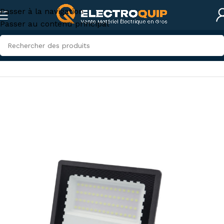
Passer à la navigation
Passer au contenu principal
Accueil
/
Eclairage
/
Projecteurs LED