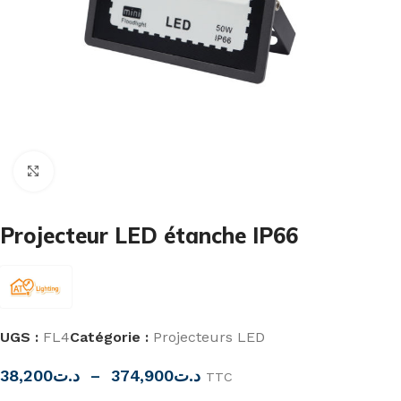
Cliquez pour agrandir
Projecteur LED étanche IP66
UGS :
FL4
Catégorie :
Projecteurs LED
38,200
د.ت
–
374,900
د.ت
TTC