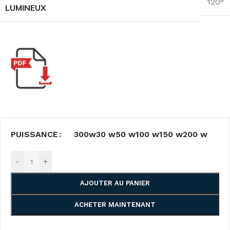
120°
LUMINEUX
PUISSANCE
300w
30 w
50 w
100 w
150 w
200 w
-
+
AJOUTER AU PANIER
ACHETER MAINTENANT