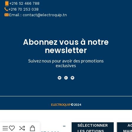
+216 52 466 788
+216 70 253 038
Email : contact@electroquip.tn
Abonnez vous à notre
newsletter
Suivez nous pour avoir des promotions
exclusives
ELECTROQUIP
© 2024
38,200
د.ت
Projecteur
–
LED
SÉLECTIONNER
A
étanche
LES OPTIONS
MAI