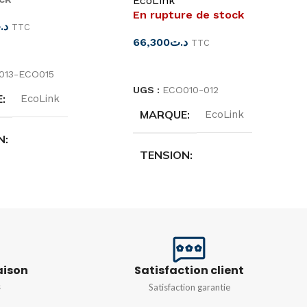
EcoLink
En rupture de stock
د.
TTC
66,300
د.ت
TTC
ES OPTIONS
CHOIX DES OPTIONS
013-ECO015
UGS :
ECO010-012
E
EcoLink
MARQUE
EcoLink
N
TENSION
v 50/60 hz
220-240v 50/60 hz
NCE
100W
PUISSANCE
50W
ATURE DE
aison
Satisfaction client
R
TEMPÉRATURE DE
COULEUR
s
Satisfaction garantie