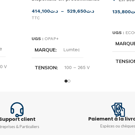
414,100
د.ت
–
529,650
د.ت
135,800
ت
TTC
CHOIX D
CHOIX DES OPTIONS
UGS :
ECO
UGS :
OPAP+
MARQU
e
MARQUE
Lumtec
TENSIO
0 V
TENSION
100 – 265 V
220-240
60HZ
FRÉQUENCE
50/60HZ
PUISSA
DURÉE DE VIE
100 000 h
TEMPÉR
Paiement à la livr
Support client
COULEU
TEMPÉRATURE DE
Espèces ou chèque
treprises & Particuliers
COULEUR