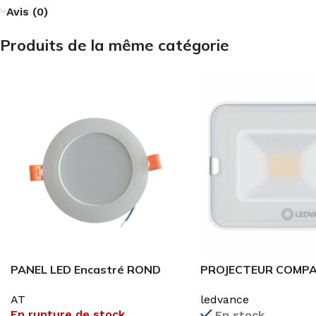
Avis (0)
Produits de la même catégorie
PANEL LED Encastré ROND
PROJECTEUR COMP
4000K/8000K
6500K
AT
ledvance
En rupture de stock
En stock