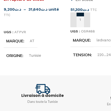
9,200
د.ت
–
31,640
د.ت
unité
51,300
د.ت
TTC
TTC
AJOUTER AU PANIER
CHOIX DES OPTIONS
UGS :
OSR488
UGS :
ATPVR
MARQUE
ledvanc
MARQUE
AT
TENSION
220…24
ORIGINE
Tunisie
FRÉQUENCE
50/
COULEUR
Blanc
TEMPÉRATURE DE
PUISSANCE
COULEUR
Livraison à domicile
20W
,
30W
,
6w
,
9w
Dans toute la Tunisie
6500 K
En