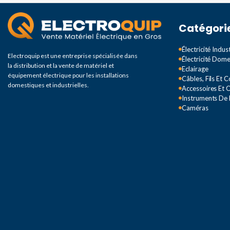
TENSION
220 V
PUISSANCE
20W
Catégori
TEMPÉRATURE DE
COULEUR
Blanc
COULEUR
Électricité Indust
Electroquip est une entreprise spécialisée dans
Électricité Dom
la distribution et la vente de matériel et
Eclairage
4000K
,
8000k
équipement électrique pour les installations
Câbles, Fils Et 
domestiques et industrielles.
Accessoires Et O
Instruments De
Caméras