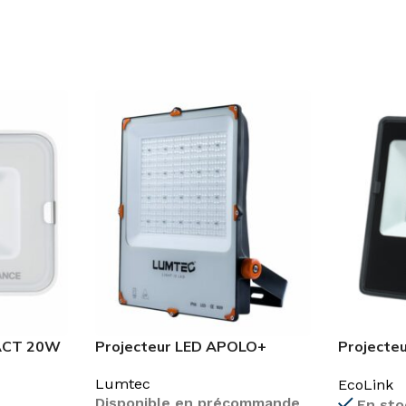
ACT 20W
Projecteur LED APOLO+
Projecte
G2 100W
Lumtec
EcoLink
Disponible en précommande
En sto