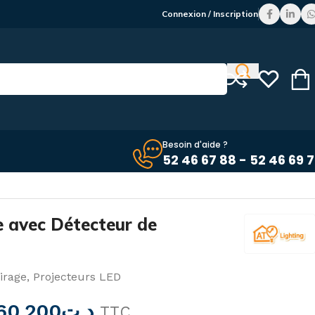
Connexion / Inscription
Besoin d'aide ?
52 46 67 88 - 52 46 69 
e avec Détecteur de
irage
,
Projecteurs LED
60,200
د.ت
TTC