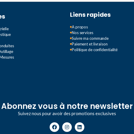
3000K
,
6000k
Liens rapides
es
DEGRÉ 
PUISSANCE
A propos
rielle
Nos services
IP65
estique
Suivre ma commande
200W
,
300w
,
400W
Paiement et livraison
Conduites
Politique de confidentialité
utillage
 Mesures
Abonnez vous à notre newsletter
Suivez nous pour avoir des promotions exclusives