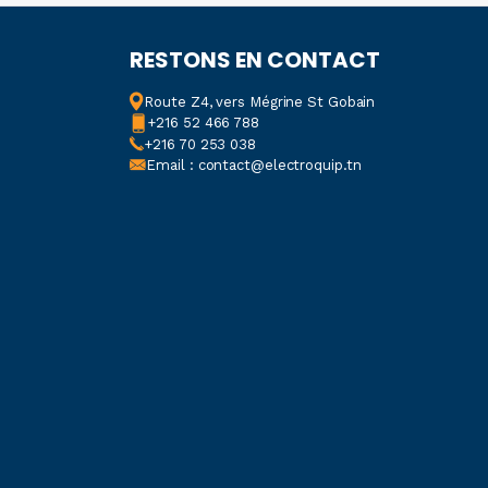
4000K
,
6500 K
3000K
,
4000K
,
6500k
RESTONS EN CONTACT
DE PROTECTION
DEGRÉ DE PROTECTION
Route Z4, vers Mégrine St Gobain
+216 52 466 788
+216 70 253 038
IP65
Email : contact@electroquip.tn