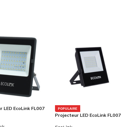
ur LED EcoLink FL007
POPULAIRE
 IP65
Projecteur LED EcoLink FL007
G2 50W IP65
ck