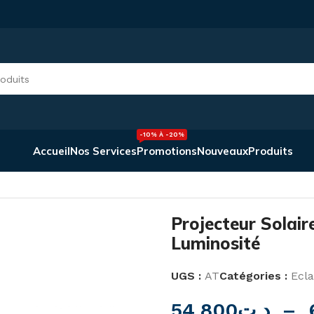
-10% À -20%
Accueil
Nos Services
Promotions
Nouveaux
Produits
vec Détecteur de Luminosité
Projecteur Solair
Luminosité
UGS :
AT
Catégories :
Ecla
54,800
د.ت
–