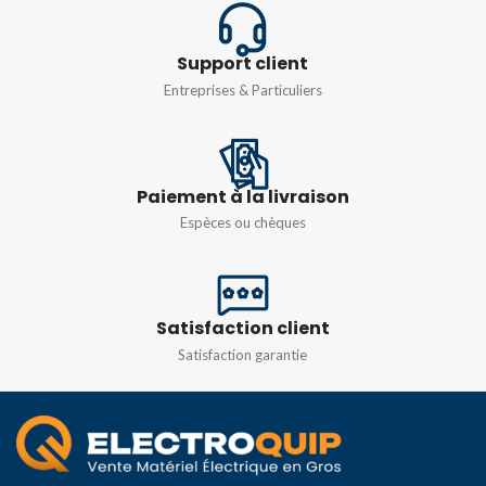
DEGRÉ DE
IP55
PROTECTION
Support client
POIDS
1,2kg
IP55
Entreprises & Particuliers
MATIÈRE
MATIÈRE
Résine PMMA
Résine PMMA
Paiement à la livraison
COULEUR
COULEUR
Blanc
,
Noir
Espèces ou chèques
Blanc
,
Gris
,
Noir
Satisfaction client
Satisfaction garantie