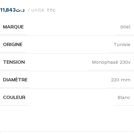
11,843
د.ت
unité
TTC
MARQUE
Stiel
ORIGINE
Tunisie
TENSION
Monophasé 230v
DIAMÈTRE
220 mm
COULEUR
Blanc