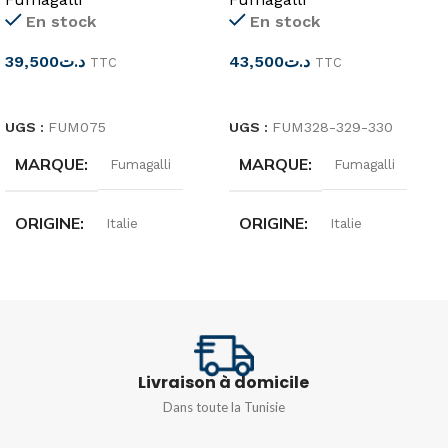
En stock
En stock
39,500
د.ت
43,500
د.ت
TTC
TTC
CHOIX DES OPTIONS
CHOIX DES OPTIONS
UGS :
FUM075
UGS :
FUM328-329-330
MARQUE
MARQUE
Fumagalli
Fumagalli
ORIGINE
ORIGINE
Italie
Italie
DIMENSIONS
DIMENSIONS
220x130x350MM
115x215x290mm
Livraison à domicile
DEGRÉ DE
POIDS
0,8Kg
Dans toute la Tunisie
PROTECTION