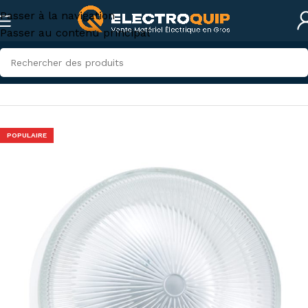
Passer à la navigation
Passer au contenu principal
Accueil
/
Eclairage
/
Hublots
POPULAIRE