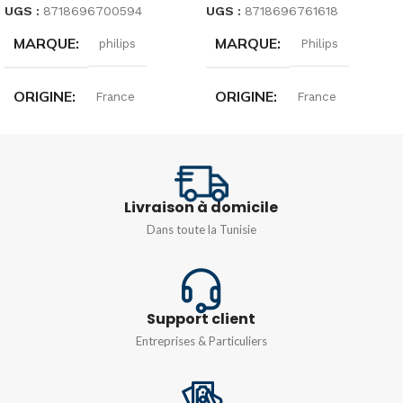
UGS :
8718696700594
UGS :
8718696761618
MARQUE
MARQUE
philips
Philips
ORIGINE
ORIGINE
France
France
PUISSANCE
TENSION
4,6-50 W
220…240 V
TEMPÉRATURE DE
PUISSANCE
4,6-50 W
Livraison à domicile
COULEUR
Dans toute la Tunisie
TEMPÉRATURE DE
827 [CCT of 2700K]
COULEUR
Support client
DÉSIGNATION DE
865 [CCT de 6500K]
COULEUR
Entreprises & Particuliers
DÉSIGNATION DE
Blanc chaud (WW)
COULEUR