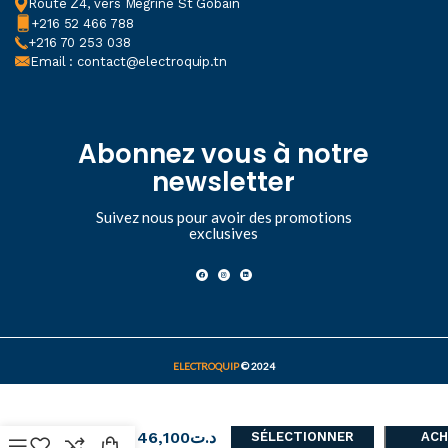
Route Z4, vers Mégrine St Gobain
+216 52 466 788
+216 70 253 038
Email : contact@electroquip.tn
Abonnez vous à notre
newsletter
Suivez nous pour avoir des promotions
exclusives
ELECTROQUIP
© 2024
Plafonnier
46,100
د.ت
Circulaire
SÉLECTIONNER
ACH