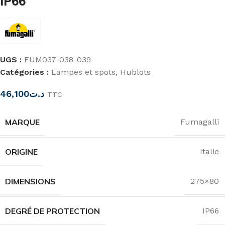
IP66
UGS :
FUM037-038-039
Catégories :
Lampes et spots
,
Hublots
46,100
د.ت
TTC
MARQUE
Fumagalli
ORIGINE
Italie
DIMENSIONS
275×80
DEGRÉ DE PROTECTION
IP66