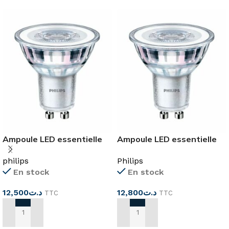
Ampoule LED essentielle
Ampoule LED essentielle
4,6-50 W GU10 827
4,6-50 W GU10 865
philips
Philips
En stock
En stock
12,500
د.ت
12,800
د.ت
TTC
TTC
AJOUTER AU PANIER
AJOUTER AU PANIER