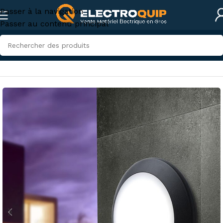
Passer à la navigation
Passer au contenu principal
Accueil
/
Eclairage
/
Lampes et spots