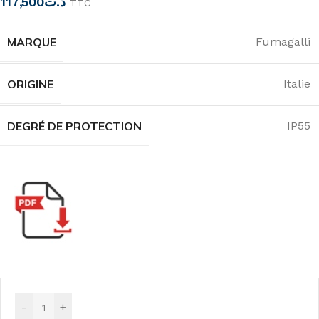
117,500
د.ت
TTC
MARQUE
Fumagalli
ORIGINE
Italie
DEGRÉ DE PROTECTION
IP55
-
+