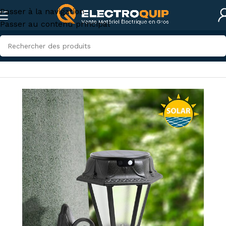
Passer à la navigation
Passer au contenu principal
Accueil
/
Eclairage
/
Hublots