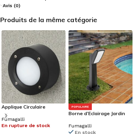
Avis (0)
Produits de la même catégorie
Applique Circulaire
POPULAIRE
IP66+LAMPE 4000
Borne d’Eclairage Jardin
Fumagalli
E27 IP66
En rupture de stock
Fumagalli
En stock