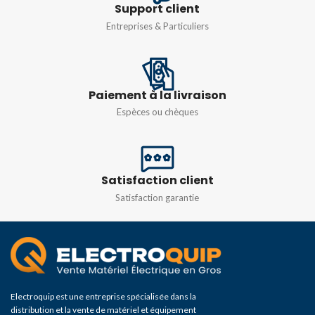
Support client
240X950MM
,
320x645MM
DIMENSIONS
Entreprises & Particuliers
POIDS
3,5kg
120x120MM
MATIÈRE
Résine PMMA
Paiement à la livraison
Espèces ou chèques
COULEUR
Blanc
,
Noir
MODÈLE
1L
,
2L
Satisfaction client
Satisfaction garantie
Electroquip est une entreprise spécialisée dans la
distribution et la vente de matériel et équipement