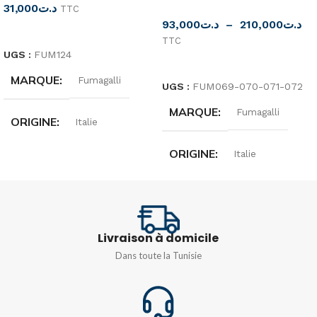
31,000
د.ت
TTC
93,000
د.ت
–
210,000
د.ت
LIRE LA SUITE
TTC
UGS :
FUM124
CHOIX DES OPTIONS
MARQUE
Fumagalli
UGS :
FUM069-070-071-072
MARQUE
Fumagalli
ORIGINE
Italie
ORIGINE
Italie
DEGRÉ DE
PROTECTION
DEGRÉ DE
PROTECTION
IP66
Livraison à domicile
IP66
MATIÈRE
Dans toute la Tunisie
Résine PMMA
DIMENSIONS
POIDS
0.5kg