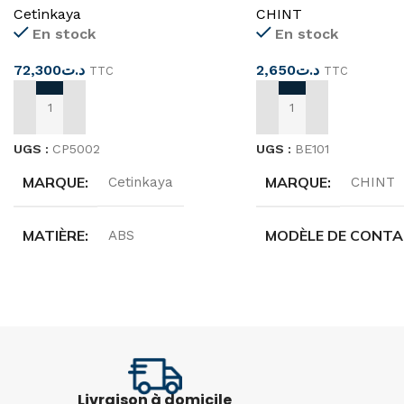
Cetinkaya
CHINT
En stock
En stock
72,300
د.ت
2,650
د.ت
TTC
TTC
AJOUTER AU PANIER
AJOUTER AU PANIER
UGS :
CP5002
UGS :
BE101
MARQUE
MARQUE
Cetinkaya
CHINT
MATIÈRE
MODÈLE DE CONT
ABS
NO
DIMENSIONS
230X330X130
Livraison à domicile