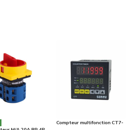
Compteur multifonction CT7-
MC62
eur M/A 20A BR 4P