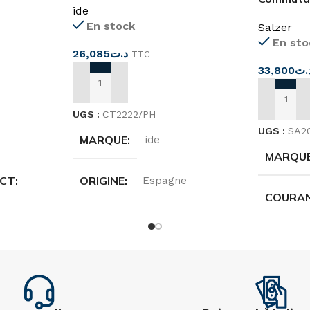
ide
jaune
En stock
Salzer
En sto
26,085
د.ت
TTC
33,800
.ت
AJOUTER AU PANIER
AJOUTER
UGS :
CT2222/PH
UGS :
SA2
MARQUE
ide
MARQU
ACT
ORIGINE
Espagne
COURAN
DIMENSIONS
212X212X60
PÔLE
DIMENS