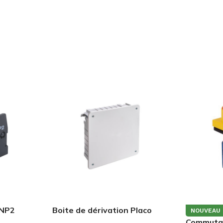
 NP2
Boite de dérivation Placo
NOUVEAU
212x212x60
Commutat