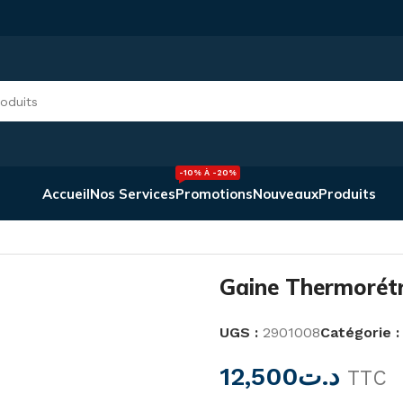
-10% À -20%
Accueil
Nos Services
Promotions
Nouveaux
Produits
ctables 9/3 Marron
Gaine Thermorét
UGS :
2901008
Catégorie :
12,500
د.ت
TTC