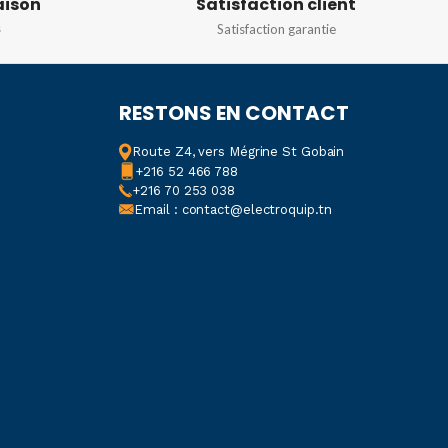
aison
Satisfaction client
s
Satisfaction garantie
ÉCHELLE DE MESURE
-199999-999999
RESTONS EN CONTACT
DIMENSIONS
72X72
Route Z4, vers Mégrine St Gobain
+216 52 466 788
+216 70 253 038
Email : contact@electroquip.tn