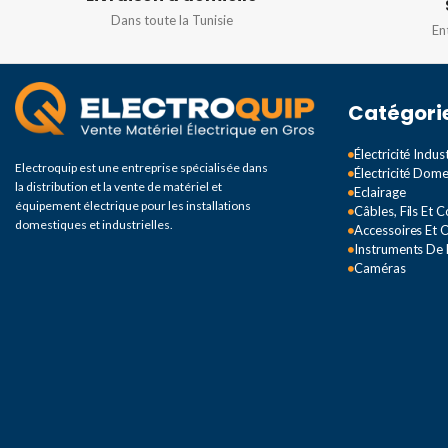
Dans toute la Tunisie
En
Catégori
Électricité Indust
Electroquip est une entreprise spécialisée dans
Électricité Dom
la distribution et la vente de matériel et
Eclairage
équipement électrique pour les installations
Câbles, Fils Et 
domestiques et industrielles.
Accessoires Et O
Instruments De
Caméras