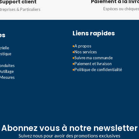
Paiement à la livr
Support client
Espèces ou chèque
treprises & Particuliers
Liens rapides
es
A propos
rielle
Nos services
estique
Suivre ma commande
Paiement et livraison
Conduites
Politique de confidentialité
utillage
 Mesures
Abonnez vous à notre newsletter
Suivez nous pour avoir des promotions exclusives