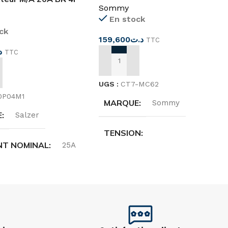
Sommy
En stock
ck
159,600
د.ت
TTC
د
TTC
AJOUTER AU PANIER
 AU PANIER
UGS :
CT7-MC62
0P04M1
MARQUE
Sommy
E
Salzer
TENSION
T NOMINAL
25A
AC/DC 100-240V
4P
INTENSITÉ D’ENTRÉE
IONS
48X48
DC 5-30V