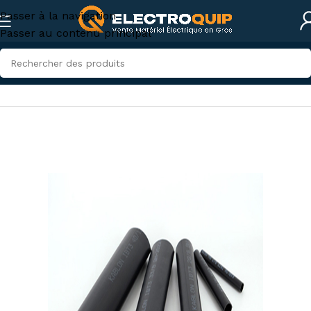
Passer à la navigation
Passer au contenu principal
Accueil
/
Boite Résine et Gaine thermo