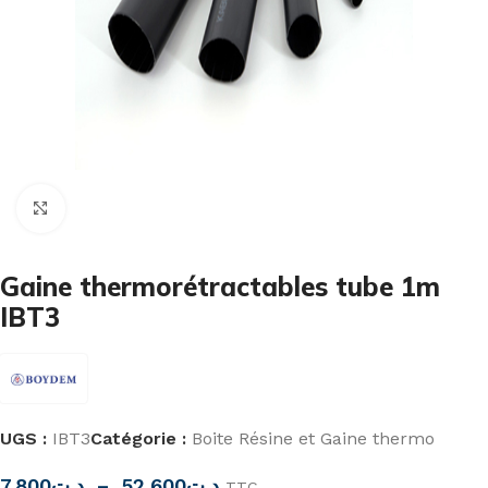
Cliquez pour agrandir
Gaine thermorétractables tube 1m
IBT3
UGS :
IBT3
Catégorie :
Boite Résine et Gaine thermo
7,800
د.ت
–
52,600
د.ت
TTC