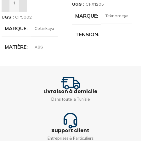
UGS :
CFX1205
AJOUTER AU PANIER
MARQUE
Teknomega
UGS :
CP5002
MARQUE
Cetinkaya
TENSION
MATIÈRE
ABS
1000 V CA / 1500 V CC
DIMENSIONS
230X330X130
Livraison à domicile
Dans toute la Tunisie
Support client
Entreprises & Particuliers