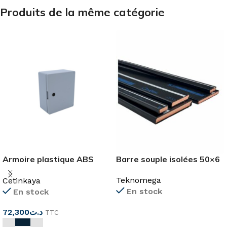
Produits de la même catégorie
Armoire plastique ABS
Barre souple isolées 50×6
230X330X130
Teknomega
Cetinkaya
En stock
En stock
72,300
د.ت
TTC
LIRE LA SUITE