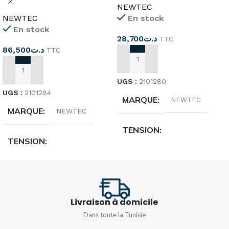
NEWTEC
15m
NEWTEC
En stock
En stock
28,700
د.ت
TTC
86,500
د.ت
TTC
AJOUTER AU PANIER
AJOUTER AU PANIER
UGS :
2101280
UGS :
2101284
MARQUE
NEWTEC
MARQUE
NEWTEC
TENSION
TENSION
16 (8 A) 250 V à 16(4 A) 380
V
16 (8 A) 250 V à 16(4 A) 380
V
SPÉCIFICATIONS
2m
Livraison à domicile
SPÉCIFICATIONS
15m
Dans toute la Tunisie