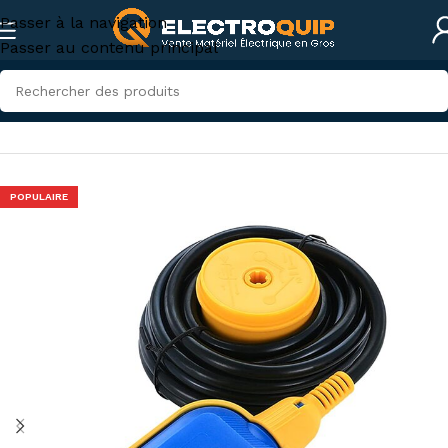
Passer à la navigation
Passer au contenu principal
Accueil
/
Électricité industrielle
/
Flotteur électrique
POPULAIRE