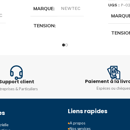
UGS :
P-0
MARQUE
NEWTEC
MARQU
C
TENSION
TENSIO
16 (8 A) 250 V à 16(4 A) 380 V
 A) 380 V
16 (8 A)
SPÉCIFICATIONS
2m
SPÉCIF
15m
Paiement à la livr
Support client
Espèces ou chèque
treprises & Particuliers
Liens rapides
es
A propos
rielle
Nos services