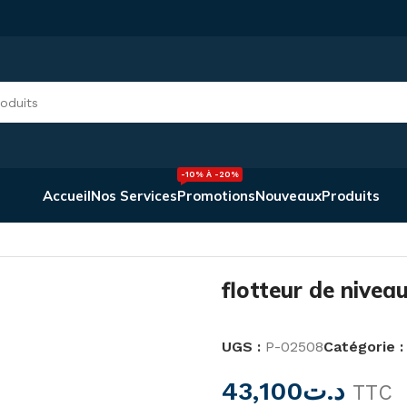
-10% À -20%
Accueil
Nos Services
Promotions
Nouveaux
Produits
ur de niveau d’eau 10m SALZER
flotteur de nive
UGS :
P-02508
Catégorie :
43,100
د.ت
TTC