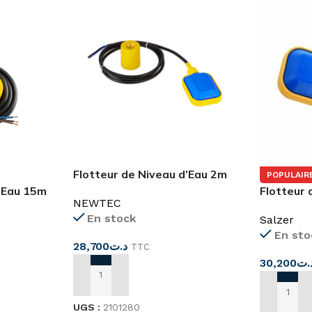
Flotteur de Niveau d’Eau 2m
POPULAIR
d’Eau 15m
Flotteur 
NEWTEC
Salzer
En stock
Salzer
En sto
28,700
د.ت
TTC
30,200
.ت
AJOUTER AU PANIER
AJOUTER
UGS :
2101280