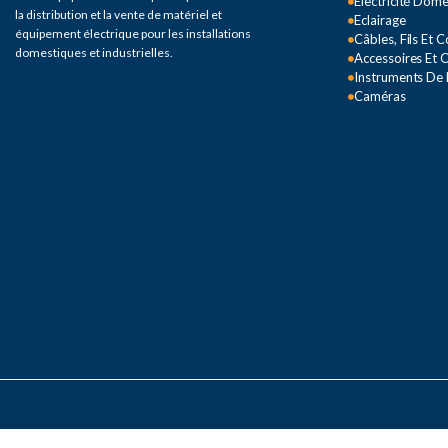
Électricité Dom
la distribution et la vente de matériel et
Eclairage
équipement électrique pour les installations
Câbles, Fils Et 
domestiques et industrielles.
Accessoires Et O
Instruments De
Caméras