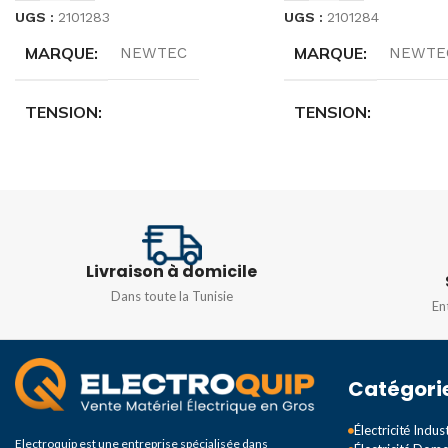
UGS :
2101283
UGS :
2101284
MARQUE
MARQUE
NEWTEC
NEWTE
TENSION
TENSION
16 (8 A) 250 V à 16(4 A) 380 V
16 (8 A) 250 V à 16(4
SPÉCIFICATIONS
SPÉCIFICATIONS
10m
Livraison à domicile
Dans toute la Tunisie
En
Catégori
Électricité Indust
Electroquip est une entreprise spécialisée dans