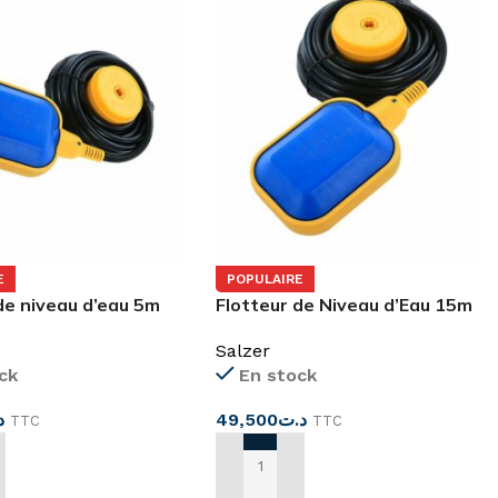
E
POPULAIRE
de niveau d’eau 5m
Flotteur de Niveau d’Eau 15m
SALZER
Salzer
ck
En stock
د
49,500
د.ت
TTC
TTC
 AU PANIER
AJOUTER AU PANIER