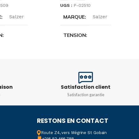
2509
UGS :
P-02510
E
MARQUE
Salzer
Salzer
N
TENSION
 250 V à 16(4 A) 380 V
16 (8 A) 250 V à 16(4 A) 380 V
ICATIONS
SPÉCIFICATIONS
5M
15m
aison
Satisfaction client
s
Satisfaction garantie
RESTONS EN CONTACT
Route Z4, vers Mégrine St Gobain
+216 52 466 788