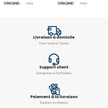
ORIGINE
ORIGINE
Italie
Italie
DIMENSIONS
DIMENSIONS
256x150x115mm
136x440x85mm
Livraison à domicile
Dans toute la Tunisie
DEGRÉ DE
DEGRÉ DE
PROTECTION
PROTECTION
IP66
IP66
Support client
Entreprises & Particuliers
COULEUR
COULEUR
Gris
Gris
Paiement à la livraison
Espèces ou chèques