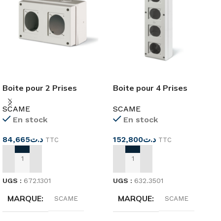
Boite pour 2 Prises
Boite pour 4 Prises
Industrielles IP66 SCAME
Industriel IP66 SCAME
SCAME
SCAME
En stock
En stock
84,665
د.ت
152,800
د.ت
TTC
TTC
AJOUTER AU PANIER
AJOUTER AU PANIER
UGS :
672.1301
UGS :
632.3501
MARQUE
MARQUE
SCAME
SCAME