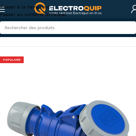
Passer à la navigation
Passer au contenu principal
Accueil
/
Électricité industrielle
/
Connexions industrielles
POPULAIRE