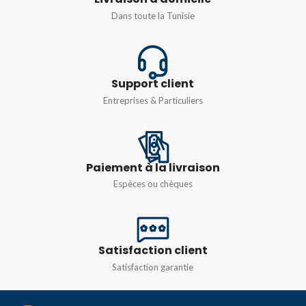
DEGRÉ DE
Dans toute la Tunisie
DEGRÉ DE
PROTECTION
PROTECTION
IP66
IP66
Support client
N° DE MODULES
Entreprises & Particuliers
COULEUR
Gris
16MOD
Paiement à la livraison
Espèces ou chèques
Satisfaction client
Satisfaction garantie