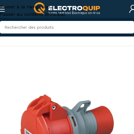
Passer à la navigation
Passer au contenu principal
Accueil
/
Électricité industrielle
/
Connexions industrielles