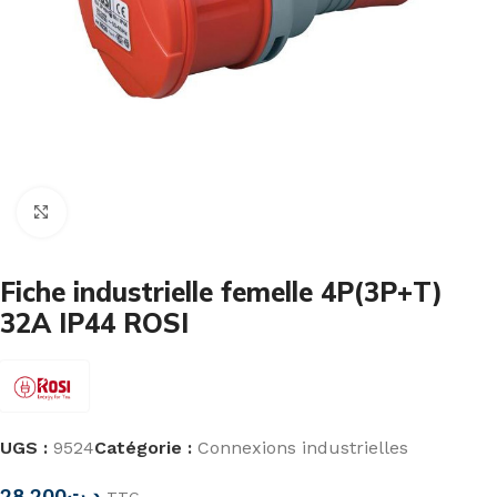
Cliquez pour agrandir
Fiche industrielle femelle 4P(3P+T)
32A IP44 ROSI
UGS :
9524
Catégorie :
Connexions industrielles
28,200
د.ت