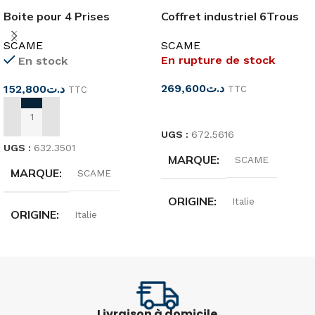
Boite pour 4 Prises
Coffret industriel 6Trous
Industriel IP66 SCAME
16MOD IP66 SCAME
SCAME
SCAME
En rupture de stock
En stock
269,600
د.ت
152,800
د.ت
TTC
TTC
LIRE LA SUITE
AJOUTER AU PANIER
UGS :
672.5616
UGS :
632.3501
MARQUE
SCAME
MARQUE
SCAME
ORIGINE
Italie
ORIGINE
Italie
DIMENSIONS
DIMENSIONS
328x550x140mm
136x440x85mm
Livraison à domicile