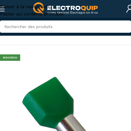
Passer à la navigation
Passer au contenu principal
Accueil
/
Accessoires et outillage
/
accessoires-tunisie
NOUVEAU