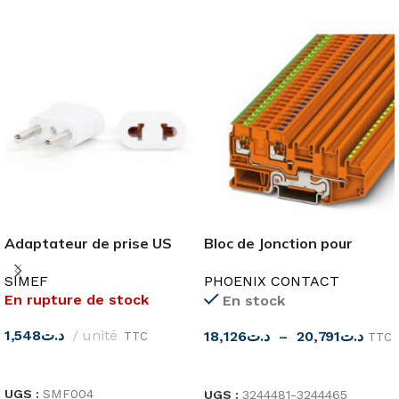
Bloc de Jonction pour
Adaptateur de prise US
Capteurs/Actionneurs
vers EU simef
PHOENIX CONTACT
SIMEF
En rupture de stock
En stock
1,548
د.ت
unité
18,126
د.ت
–
20,791
د.ت
TTC
TTC
LIRE LA SUITE
CHOIX DES OPTIONS
UGS :
SMF004
UGS :
3244481-3244465