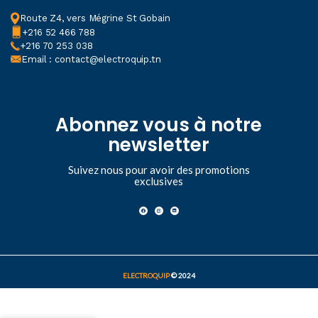
Route Z4, vers Mégrine St Gobain
+216 52 466 788
+216 70 253 038
Email : contact@electroquip.tn
Abonnez vous à notre
newsletter
Suivez nous pour avoir des promotions
exclusives
ELECTROQUIP
© 2024
Embout
AJOUTER A