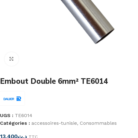
Cliquez pour agrandir
Embout Double 6mm² TE6014
UGS :
TE6014
Catégories :
accessoires-tunisie
,
Consommables
13,400
د.ت
TTC