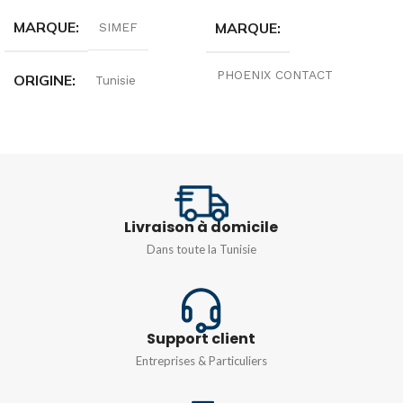
MARQUE
MARQUE
SIMEF
PHOENIX CONTACT
ORIGINE
Tunisie
ORIGINE
Allemagne
INTENSITÉ
16A
TENSION
250V
TENSION
Livraison à domicile
TYPE
Monophasé 230v
Dans toute la Tunisie
1,5/S/4-PE
,
2,5/4-PE
COULEUR
Blanc
Support client
Entreprises & Particuliers