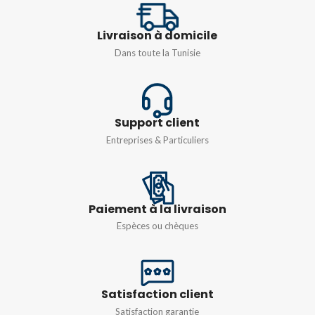
12 – 24 VCC
PUISSANCE
11kW
Livraison à domicile
Dans toute la Tunisie
TENSION
Monophasé 230v
,
Triphasé
380v
Support client
Entreprises & Particuliers
Paiement à la livraison
Espèces ou chèques
Satisfaction client
Satisfaction garantie