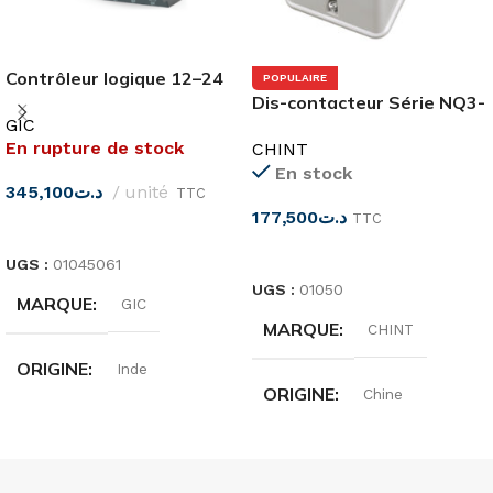
Contrôleur logique 12–24
POPULAIRE
VCC GIC
Dis-contacteur Série NQ3-
GIC
11P
En rupture de stock
CHINT
En stock
345,100
د.ت
unité
TTC
177,500
د.ت
TTC
LIRE LA SUITE
CHOIX DES OPTIONS
UGS :
01045061
UGS :
01050
MARQUE
GIC
MARQUE
CHINT
ORIGINE
Inde
ORIGINE
Chine
TENSION
D'ALIMENTATION
INTENSITÉ
32A