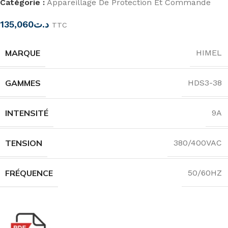
Catégorie :
Appareillage De Protection Et Commande
135,060
د.ت
TTC
MARQUE
HIMEL
GAMMES
HDS3-38
INTENSITÉ
9A
TENSION
380/400VAC
FRÉQUENCE
50/60HZ