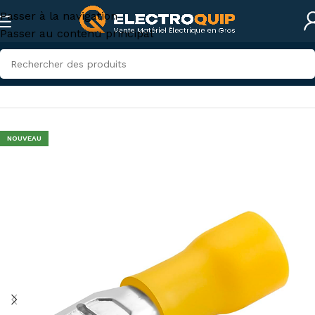
Passer à la navigation
Passer au contenu principal
Accueil
/
Accessoires et outillage
/
accessoires-tunisie
NOUVEAU