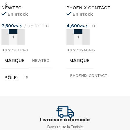
JHT1-3
NEWTEC
PHOENIX CONTACT
En stock
En stock
7,500
د.ت
unité
4,600
د.ت
TTC
TTC
AJOUTER AU PANIER
AJOUTER AU PANIER
UGS :
JHT1-3
UGS :
3246418
MARQUE
MARQUE
NEWTEC
PHOENIX CONTACT
PÔLE
1P
ORIGINE
Allemagne
SECTION DES
CONDUCTEURS
TENSION
500V
35mm²
Livraison à domicile
Dans toute la Tunisie