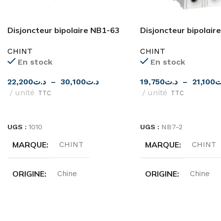
Disjoncteur bipolaire NB1-63
Disjoncteur bipolair
2 pôle 6KA CHINT
CHINT
CHINT
CHINT
En stock
En stock
22,200
د.ت
–
30,100
د.ت
19,750
د.ت
–
21,100
ت
unité
unité
TTC
TTC
CHOIX DES OPTIONS
CHOIX DES OPTIONS
UGS :
1010
UGS :
NB7-2
MARQUE
MARQUE
CHINT
CHINT
ORIGINE
ORIGINE
Chine
Chine
INTENSITÉ
INTENSITÉ