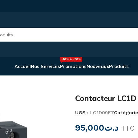
-10% À -20%
Accueil
Nos Services
Promotions
Nouveaux
Produits
on Et Commande
/
Contacteur LC1D 3P 9A Bobine 110V
Contacteur LC1D
UGS :
LC1D09F7
Catégorie
95,000
د.ت
TTC