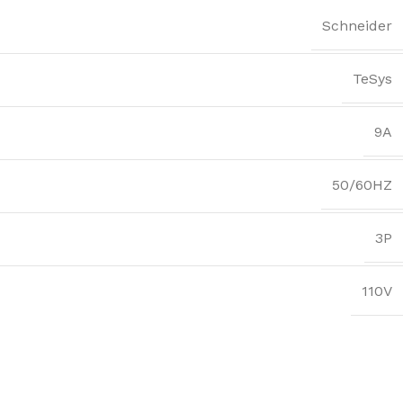
Schneider
TeSys
9A
50/60HZ
3P
110V