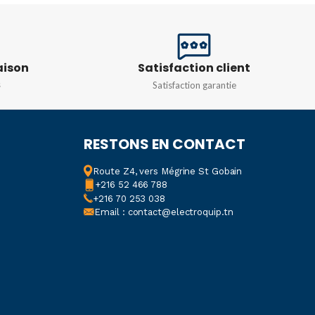
,
20A
,
25A
,
32A
,
40A
10A
,
16A
,
20A
,
25A
,
32A
,
40A
,
50A
,
63A
E COURBE
C
aison
Satisfaction client
TYPE DE COURBE
C
s
Satisfaction garantie
N
TENSION
Triphasé 380v
sé 230v
RESTONS EN CONTACT
Route Z4, vers Mégrine St Gobain
+216 52 466 788
+216 70 253 038
Email : contact@electroquip.tn