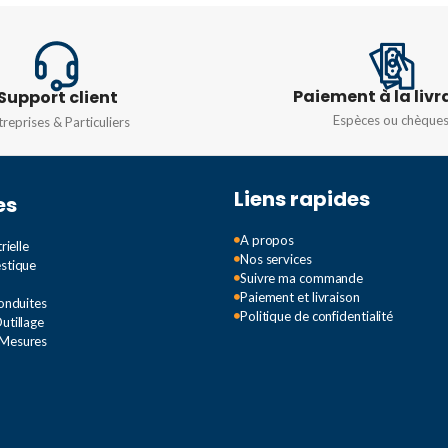
2A
,
40A
,
TENSION
415V
10A
,
16A
TYPE D
TYPE DE COURBE
C
Paiement à la livr
 (IN)
Support client
Espèces ou chèque
treprises & Particuliers
TENSIO
Monopha
Liens rapides
es
5V
A propos
rielle
Nos services
C
estique
Suivre ma commande
Paiement et livraison
Conduites
Politique de confidentialité
utillage
 Mesures