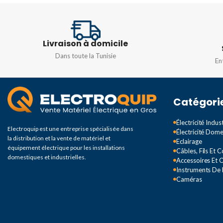
10A
,
16A
,
20A
,
25A
,
32A
,
40A
,
10A
,
16A
,
20A
,
25A
,
3
50A
,
63A
,
6A
6A
Livraison à domicile
TENSION
COURANT NOMINAL
240/415V
Dans toute la Tunisie
En
25A
TYPE DE COURBE
C
Catégori
TENSION
240/41
Électricité Indust
Electroquip est une entreprise spécialisée dans
TYPE DE COURBE
Électricité Dom
la distribution et la vente de matériel et
Eclairage
équipement électrique pour les installations
Câbles, Fils Et 
domestiques et industrielles.
Accessoires Et O
Instruments De
Caméras