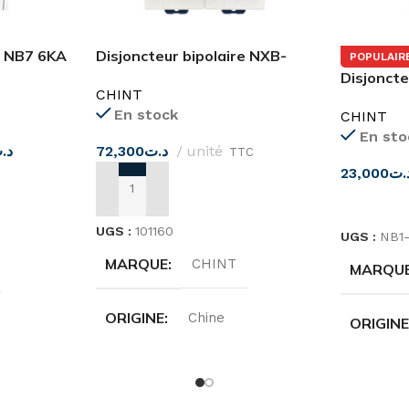
e NB7 6KA
Disjoncteur bipolaire NXB-
POPULAIR
125G 100A CHINT
Disjoncte
CHINT
NB1-63 2
En stock
CHINT
En sto
د.
72,300
د.ت
unité
TTC
23,000
.ت
AJOUTER AU PANIER
CHOIX D
UGS :
101160
UGS :
NB1
MARQUE
CHINT
MARQU
ORIGINE
Chine
ORIGIN
INTENSITÉ
100A
INTENS