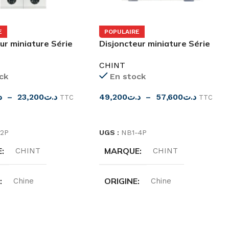
E
POPULAIRE
ur miniature Série
Disjoncteur miniature Série
 pôles (6kA)
NB1-63 4 pôles (6kA)
CHINT
ck
En stock
د
–
23,200
د.ت
49,200
د.ت
–
57,600
د.ت
TTC
TTC
ES OPTIONS
CHOIX DES OPTIONS
-2P
UGS :
NB1-4P
E
MARQUE
CHINT
CHINT
E
ORIGINE
Chine
Chine
ITÉ
INTENSITÉ