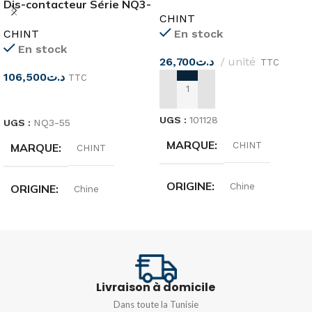
Dis-contacteur Série NQ3-
63H 2 pôle CHINT
CHINT
5.5P
CHINT
En stock
En stock
26,700
د.ت
unité
TTC
106,500
د.ت
TTC
AJOUTER AU PANIER
CHOIX DES OPTIONS
UGS :
101128
UGS :
NQ3-55
MARQUE
CHINT
MARQUE
CHINT
ORIGINE
Chine
ORIGINE
Chine
INTENSITÉ
10A
INTENSITÉ
12A
TENSION
240/415V
PUISSANCE
5,5 kW
Livraison à domicile
Dans toute la Tunisie
TYPE DE COURBE
C