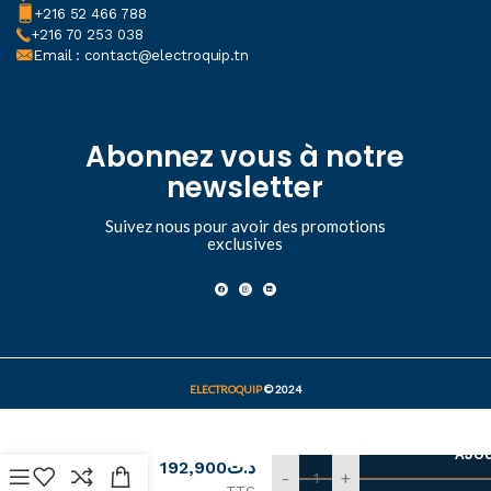
+216 52 466 788
+216 70 253 038
Email : contact@electroquip.tn
Abonnez vous à notre
newsletter
Suivez nous pour avoir des promotions
exclusives
ELECTROQUIP
© 2024
Contacteur
AJOU
192,900
د.ت
3P 9A
-
+
24Vdc