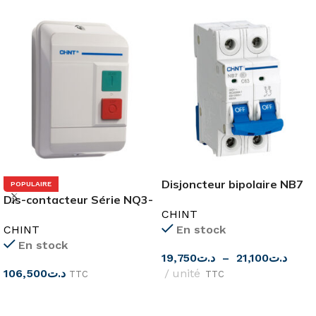
Disjoncteur bipolaire NB7
POPULAIRE
Dis-contacteur Série NQ3-
6KA CHINT
CHINT
5.5P
CHINT
En stock
En stock
19,750
د.ت
–
21,100
د.ت
106,500
د.ت
unité
TTC
TTC
CHOIX DES OPTIONS
CHOIX DES OPTIONS