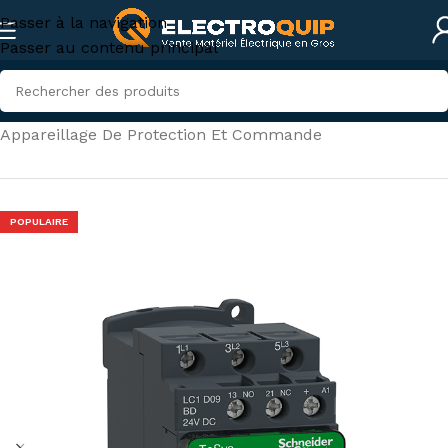
Passer à la navigation
Passer au contenu principal
Accueil
/
Électricité industrielle
/
Appareillage De Protection Et Commande
POPULAIRE