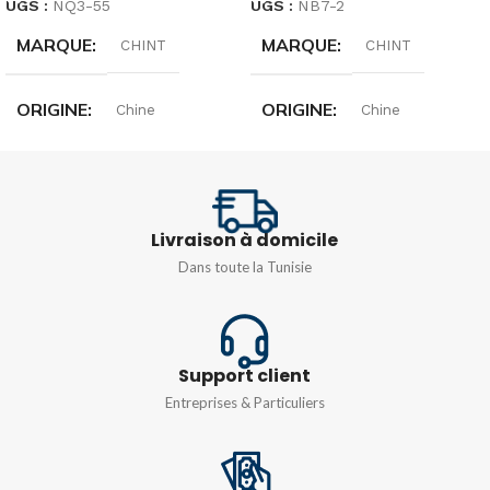
UGS :
NQ3-55
UGS :
NB7-2
MARQUE
MARQUE
CHINT
CHINT
ORIGINE
ORIGINE
Chine
Chine
INTENSITÉ
INTENSITÉ
12A
10A
,
16A
,
20A
,
25A
,
32A
,
Livraison à domicile
PUISSANCE
5,5 kW
40A
,
6A
Dans toute la Tunisie
TENSION
COURANT NOMINAL
(IN)
Monophasé 230v
,
Triphasé
Support client
380v
25A
Entreprises & Particuliers
TENSION
240/415V