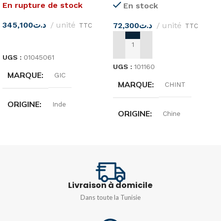
En rupture de stock
En stock
345,100
د.ت
unité
72,300
د.ت
unité
TTC
TTC
LIRE LA SUITE
AJOUTER AU PANIER
UGS :
01045061
UGS :
101160
MARQUE
GIC
MARQUE
CHINT
ORIGINE
Inde
ORIGINE
Chine
TENSION
INTENSITÉ
100A
D'ALIMENTATION
12 – 24 VCC
TENSION
415V
Livraison à domicile
Dans toute la Tunisie
TYPE DE COURBE
C