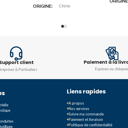
ORIGIN
ORIGINE
Chine
INTENS
TYPE DE CÂBLE
25mm²
35mm²
TENSIO
DIMENSIONS
6
35-6
Monopha
Paiement à la livr
Support client
COULEU
Espèces ou chèque
treprises & Particuliers
Liens rapides
es
A propos
rielle
Nos services
estique
Suivre ma commande
Paiement et livraison
Conduites
Politique de confidentialité
utillage