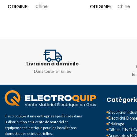
ORIGINE
ORIGINE
Chine
Chine
TYPE DE CÂBLE
TENSION
600V
DIMENSIONS
COURANT
25-
10A
COULEUR
Rouge
Livraison à domicile
Dans toute la Tunisie
En
Catégori
Électricité Indust
Electroquip est une entreprise spécialisée dans
Électricité Dom
la distribution et la vente de matériel et
Eclairage
équipement électrique pour les installations
Câbles, Fils Et 
domestiques et industrielles.
Accessoires Et O