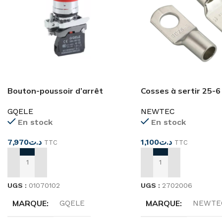
Bouton-poussoir d’arrêt
Cosses à sertir 25-6
d’urgence GXB4-BS542
NEWTEC
GQELE
En stock
En stock
1,100
د.ت
7,970
د.ت
TTC
TTC
AJOUTER AU PANIER
AJOUTER AU PANIER
UGS :
2702006
UGS :
01070102
MARQUE
MARQUE
NEWTE
GQELE