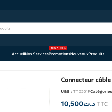
-10% À -20%
Accueil
Nos Services
Promotions
Nouveaux
Produits
ecteur câble 35 – 95 mm² TTD201F
Connecteur câbl
UGS :
TTD201F
Catégories
10,500
د.ت
TTC