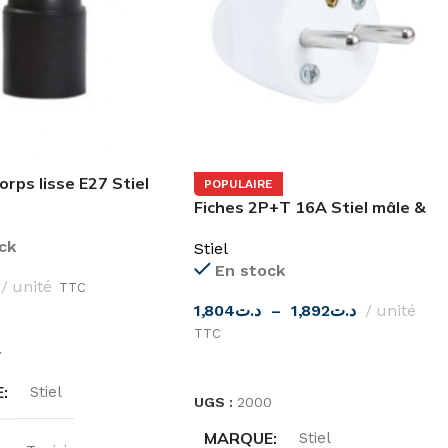
corps lisse E27 Stiel
POPULAIRE
Fiches 2P+T 16A Stiel mâle &
femelle
ck
Stiel
En stock
unité
TTC
1,804
د.ت
–
1,892
د.ت
unité
ES OPTIONS
TTC
7
CHOIX DES OPTIONS
E
Stiel
UGS :
2000
MARQUE
Stiel