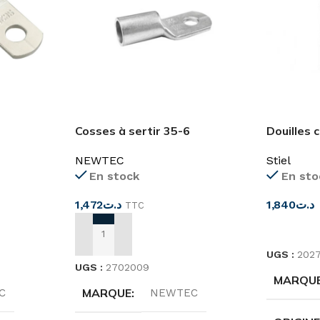
Cosses à sertir 35-6
Douilles 
NEWTEC
Stiel
En stock
En sto
1,472
د.ت
1,840
د.ت
TTC
CHOIX D
AJOUTER AU PANIER
UGS :
202
UGS :
2702009
MARQU
MARQUE
C
NEWTEC