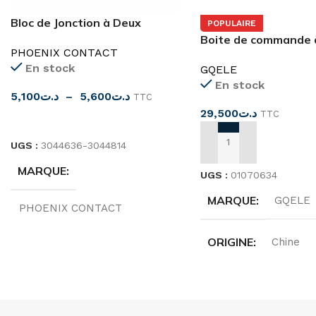
Bloc de Jonction à Deux
POPULAIRE
Etages
Boite de commande 
PHOENIX CONTACT
bouton-poussoir
En stock
GQELE
Marche/Arrêt
En stock
5,100
د.ت
–
5,600
د.ت
TTC
29,500
د.ت
TTC
CHOIX DES OPTIONS
UGS :
3044636-3044814
AJOUTER AU PANIER
MARQUE
UGS :
01070634
MARQUE
GQELE
PHOENIX CONTACT
ORIGINE
Chine
ORIGINE
Allemagne
TENSION
TENSION
500V