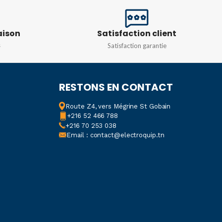
240-16
Monophasé 230v
aison
Satisfaction client
COULEUR
Blanc
,
Noir
s
Satisfaction garantie
RESTONS EN CONTACT
Route Z4, vers Mégrine St Gobain
+216 52 466 788
+216 70 253 038
Email : contact@electroquip.tn