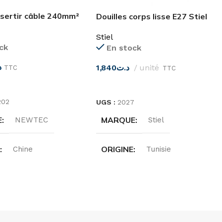
 sertir câble 240mm²
Douilles corps lisse E27 Stiel
Stiel
ck
En stock
د
1,840
د.ت
unité
TTC
TTC
ES OPTIONS
CHOIX DES OPTIONS
202
UGS :
2027
E
MARQUE
NEWTEC
Stiel
E
ORIGINE
Chine
Tunisie
E CÂBLE
INTENSITÉ
240mm²
4A
IONS
TENSION