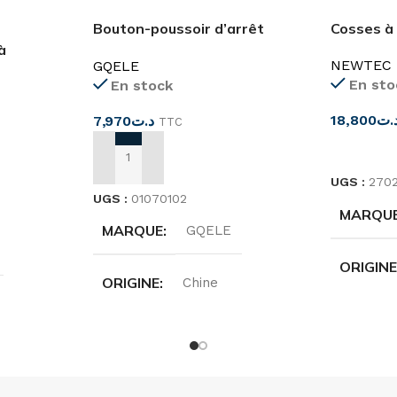
Bouton-poussoir d’arrêt
Cosses à
d’urgence GXB4-BS542
à
NEWTEC
GQELE
En sto
En stock
18,800
.ت
7,970
د.ت
TTC
CHOIX D
AJOUTER AU PANIER
UGS :
270
UGS :
01070102
MARQU
MARQUE
GQELE
ORIGIN
ORIGINE
Chine
TYPE D
TENSION
600V
DIMENS
COURANT
10A