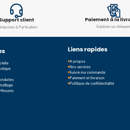
240-14
,
COULEUR
Rouge
Paiement à la livr
60HZ
Support client
Espèces ou chèque
treprises & Particuliers
Liens rapides
es
A propos
rielle
Nos services
estique
Suivre ma commande
Paiement et livraison
Conduites
Politique de confidentialité
utillage
 Mesures