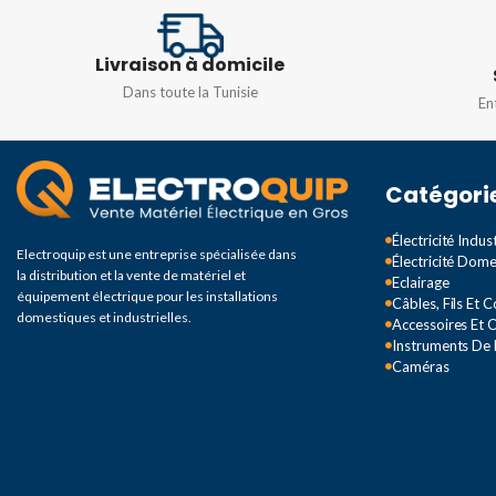
AC400V/DC220V
TYPE
UTTB 2,5
,
UTTB 4
Livraison à domicile
FRÉQUENCE
50/
Dans toute la Tunisie
En
Catégori
Électricité Indust
Electroquip est une entreprise spécialisée dans
Électricité Dom
la distribution et la vente de matériel et
Eclairage
équipement électrique pour les installations
Câbles, Fils Et 
domestiques et industrielles.
Accessoires Et O
Instruments De
Caméras