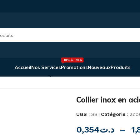
-10% À -20%
Accueil
Nos Services
Promotions
Nouveaux
Produits
ier inox en acier inoxydable
Collier inox en ac
UGS :
SST
Catégorie :
acce
0,354
د.ت
–
1,