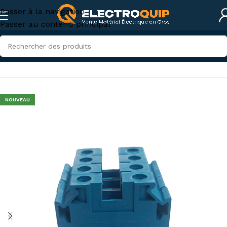
Passer à la navigation
Passer au contenu principal
Accueil
/
Accessoires et outillage
/
accessoires-tunisie
NOUVEAU