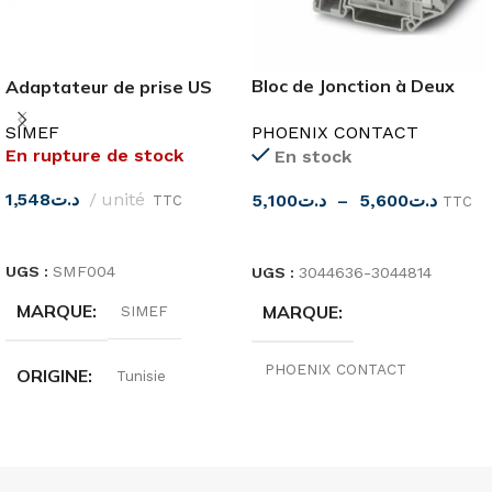
Bloc de Jonction à Deux
Adaptateur de prise US
Etages
vers EU simef
PHOENIX CONTACT
SIMEF
En rupture de stock
En stock
1,548
د.ت
unité
5,100
د.ت
–
5,600
د.ت
TTC
TTC
LIRE LA SUITE
CHOIX DES OPTIONS
UGS :
SMF004
UGS :
3044636-3044814
MARQUE
MARQUE
SIMEF
PHOENIX CONTACT
ORIGINE
Tunisie
ORIGINE
Allemagne
INTENSITÉ
16A