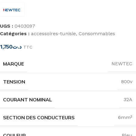
UGS :
0403097
Catégories :
accessoires-tunisie
,
Consommables
1,750
د.ت
TTC
MARQUE
NEWTEC
TENSION
800v
COURANT NOMINAL
32A
SECTION DES CONDUCTEURS
6mm²
COULEUR
Bleu