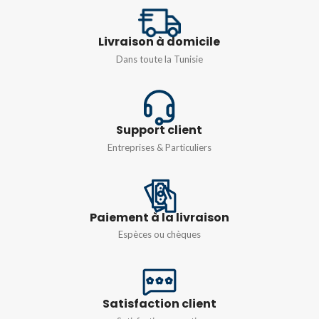
TENSION
500V
TENSION
Livraison à domicile
TYPE
UTTB 2,5
,
UTTB 4
Monophasé 230v
Dans toute la Tunisie
COULEUR
Blanc
Support client
Entreprises & Particuliers
Paiement à la livraison
Espèces ou chèques
Satisfaction client