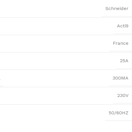
Schneider
Acti9
France
25A
L
300MA
230V
50/60HZ