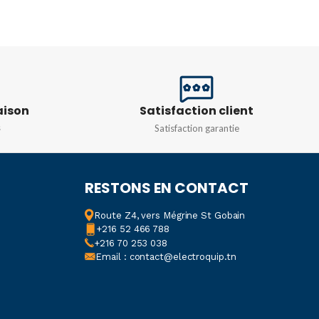
ITÉ
10A
INTENSITÉ
10A
,
16A
,
1A
,
20A
,
25A
,
32A
,
N
240/415V
40A
,
50A
,
6A
E COURBE
C
aison
Satisfaction client
TENSION
240/415V
s
Satisfaction garantie
TYPE DE COURBE
C
RESTONS EN CONTACT
Route Z4, vers Mégrine St Gobain
+216 52 466 788
+216 70 253 038
Email : contact@electroquip.tn