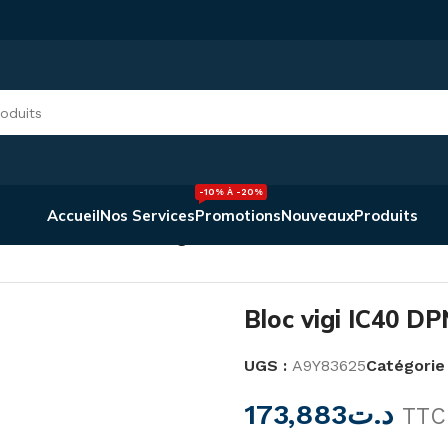
-10% À -20%
Accueil
Nos Services
Promotions
Nouveaux
Produits
on Et Commande
/
Bloc vigi IC40 DPN 1PN 25A 300MA -30
Bloc vigi IC40 
UGS :
A9Y83625
Catégorie 
173,883
د.ت
TTC