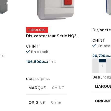
Disjoncte
POPULAIRE
RO 24DC
63H 2 pô
Dis-contacteur Série NQ3-
CHINT
C
5.5P
En sto
CHINT
En stock
26,700
.ت
TC
106,500
د.ت
TTC
AJOUTER
CHOIX DES OPTIONS
UGS :
1011
UGS :
NQ3-55
MARQU
MARQUE
CHINT
ORIGIN
ORIGINE
Chine