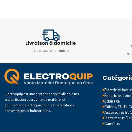
TENSION
D'ALIMENTATION
D'ALIMENTATION
12 – 24 VCC
24 VDC
Livraison à domicile
Dans toute la Tunisie
En
Catégori
Électricité Indust
Electroquip est une entreprise spécialisée dans
Électricité Dom
la distribution et la vente de matériel et
Eclairage
équipement électrique pour les installations
Câbles, Fils Et 
domestiques et industrielles.
Accessoires Et O
Instruments De
Caméras