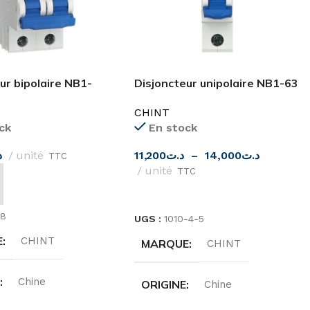
ur bipolaire NB1-
Disjoncteur unipolaire NB1-63
le CHINT
1 pôle 6KA CHINT
CHINT
ck
En stock
د
unité
11,200
د.ت
–
14,000
د.ت
TTC
unité
TTC
 AU PANIER
CHOIX DES OPTIONS
28
UGS :
1010-4-5
E
CHINT
MARQUE
CHINT
E
Chine
ORIGINE
Chine