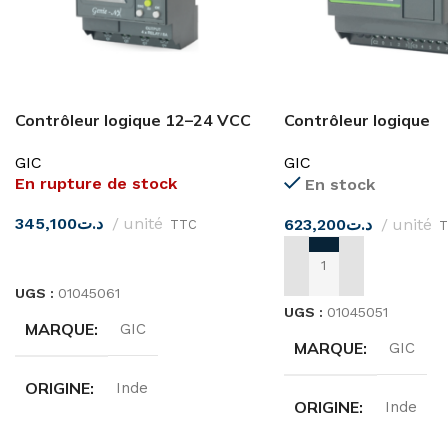
Contrôleur logique 12–24 VCC
Contrôleur logique
GIC
programmable 8I-8
GIC
GIC
PC10BD16001D1 GI
En rupture de stock
En stock
345,100
د.ت
unité
623,200
د.ت
unité
TTC
T
LIRE LA SUITE
AJOUTER AU PANIER
UGS :
01045061
UGS :
01045051
MARQUE
GIC
MARQUE
GIC
ORIGINE
Inde
ORIGINE
Inde
TENSION