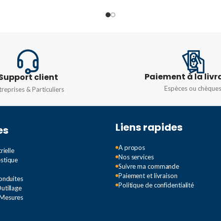
INTENS
INTENSITÉ
12A
TENSIO
PUISSANCE
5,5 kW
TYPE D
TENSION
Paiement à la livr
Support client
Espèces ou chèque
treprises & Particuliers
Monophasé 230v
,
Triphasé
380v
Liens rapides
es
A propos
rielle
Nos services
estique
Suivre ma commande
Paiement et livraison
Conduites
Politique de confidentialité
utillage
 Mesures