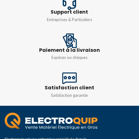
IMPÉDANCE D'ENTRÉE
RÉSISTANCE
Support client
10MΩ
Entreprises & Particuliers
Rx10/Rx1KΩ
TENSION CONTINUE:
TENSION D'ENTRÉE
MAXIMALE ADMISSIBLE
Paiement à la livraison
Espèces ou chèques
250V
TENSION CA:
Satisfaction client
IMPÉDANCE D'ENTRÉE
Satisfaction garantie
10MΩ
TENSION CA: TENSION
D'ENTRÉE MAXIMALE
ADMISSIBLE
Electroquip est une entreprise spécialisée dans la