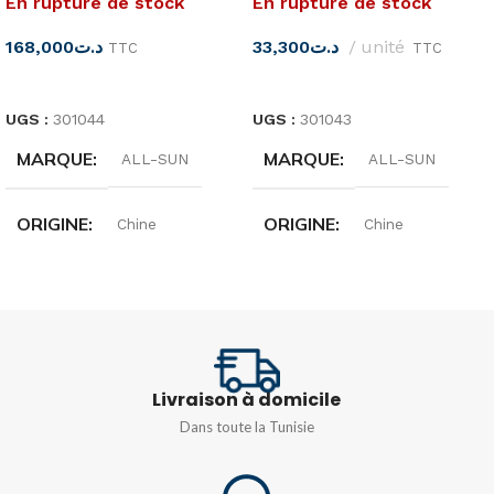
En rupture de stock
En rupture de stock
168,000
د.ت
33,300
د.ت
unité
TTC
TTC
LIRE LA SUITE
LIRE LA SUITE
UGS :
301044
UGS :
301043
MARQUE
MARQUE
ALL-SUN
ALL-SUN
ORIGINE
ORIGINE
Chine
Chine
TENSION
TENSION CC
250 Volts
10 V/50 V/250V/500 V
FRÉQUENCE
Livraison à domicile
COURANT CC
40Hz-400Hz
Dans toute la Tunisie
25 m/250 mA
TENSION CONTINUE: