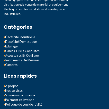
distribution et la vente de matériel et équipement
électrique pour les installations domestiques et
250V rms
industrielles.
TENSION CA: GAMME DE
Catégories
FRÉQUENCE
Électricité Industrielle
Électricité Domestique
40Hz-400Hz
Eclairage
Câbles, Fils Et Conduites
Accessoires Et Outillage
COURANT CONTINU:
Instruments De Mesures
PROTECTION CONTRE
Caméras
LES SURCHARGES
Liens rapides
fusible F 250mA/250V
A propos
Nos services
COURANT CONTINU:
Suivre ma commande
COURANT D'ENTRÉE
Paiement et livraison
MAXIMUM
Politique de confidentialité