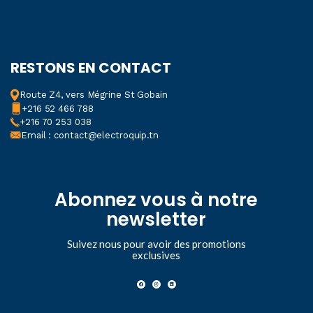
200mA
COURANT CONTINU:
RESTONS EN CONTACT
CHUTE DE TENSION DE
MESURE MAXIMALE
Route Z4, vers Mégrine St Gobain
+216 52 466 788
+216 70 253 038
200mV
Email : contact@electroquip.tn
COURANT ALTERNATIF:
PROTECTION CONTRE
Abonnez vous à notre
LES SURCHARGES
newsletter
fusible F 250mA/250V
Suivez nous pour avoir des promotions
exclusives
COURANT ALTERNATIF:
COURANT D'ENTRÉE
MAXIMUM