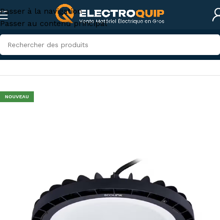
Passer à la navigation
Passer au contenu principal
Accueil
/
Eclairage
/
Armature industrielle
NOUVEAU