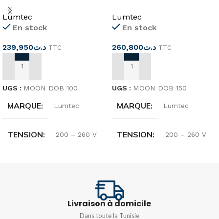
100W MOONDOB
150W MOONDOB
Lumtec
Lumtec
En stock
En stock
239,950
د.ت
260,800
د.ت
TTC
TTC
AJOUTER AU PANIER
AJOUTER AU PANIER
UGS :
MOON DOB 100
UGS :
MOON DOB 150
MARQUE
MARQUE
Lumtec
Lumtec
TENSION
TENSION
200 – 260 V
200 – 260 V
TYPE
TYPE
SMD
SMD
DESCRIPTION
DESCRIPTION
Livraison à domicile
Dans toute la Tunisie
Driver intégré avec PCB
Driver intégré avec PCB