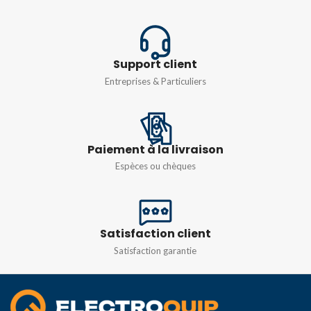
MATIÈRE
MATIÈRE
aluminium
aluminium
Support client
DEGRÉ DE
DEGRÉ DE
Entreprises & Particuliers
PROTECTION
PROTECTION
IP65
IP65
Paiement à la livraison
Espèces ou chèques
PUISSANCE
PUISSANCE
100W
150W
DURÉE DE VIE
TEMPÉRATURE DE
COULEUR
Satisfaction client
50 000 h
Satisfaction garantie
6000k
DURÉE DE VIE