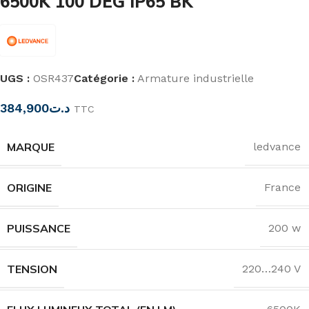
6500K 100 DEG IP65 BK
UGS :
OSR437
Catégorie :
Armature industrielle
384,900
د.ت
TTC
MARQUE
ledvance
ORIGINE
France
PUISSANCE
200 w
TENSION
220…240 V