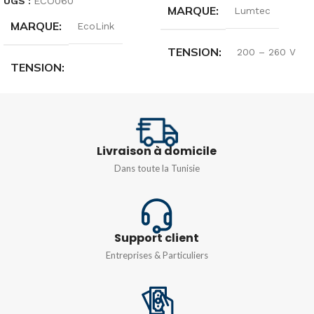
UGS :
ECO060
MARQUE
Lumtec
MARQUE
EcoLink
TENSION
200 – 260 V
TENSION
TYPE
SMD
220-240v 50/60 hz
DESCRIPTION
PUISSANCE
150W
Livraison à domicile
Dans toute la Tunisie
Driver intégré avec PCB
TEMPÉRATURE DE
COULEUR
MATIÈRE
aluminium
Support client
6500k
DEGRÉ DE
Entreprises & Particuliers
PROTECTION
DEGRÉ DE
PROTECTION
IP65