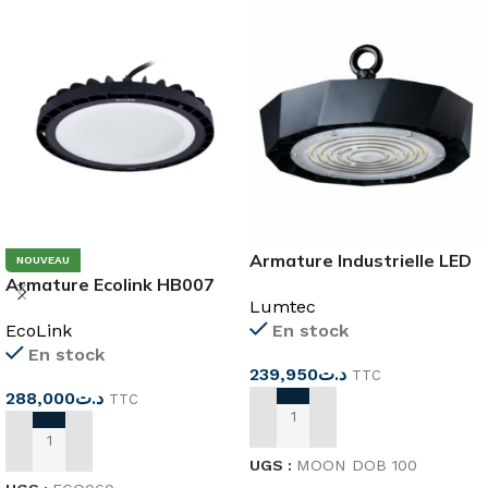
Armature Industrielle LED
NOUVEAU
Armature Ecolink HB007
100W MOONDOB
Lumtec
G3 150W 6500K
EcoLink
En stock
En stock
239,950
د.ت
TTC
288,000
د.ت
TTC
AJOUTER AU PANIER
AJOUTER AU PANIER
UGS :
MOON DOB 100