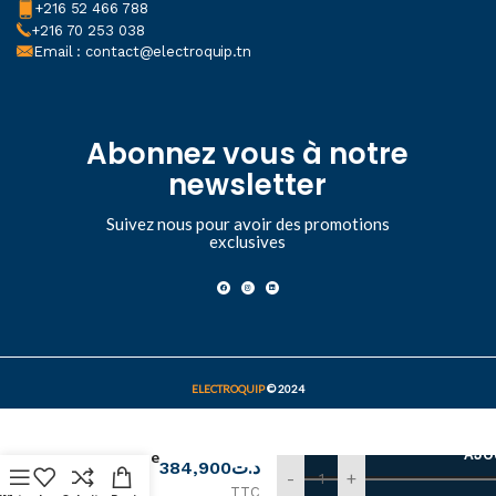
+216 52 466 788
+216 70 253 038
Email : contact@electroquip.tn
Abonnez vous à notre
newsletter
Suivez nous pour avoir des promotions
exclusives
ELECTROQUIP
© 2024
Armature
LED
AJO
industrielle
384,900
د.ت
200W
-
+
TTC