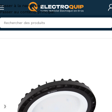
Passer à la navigation
Passer au contenu principal
Accueil
/
Eclairage
/
Armature industrielle