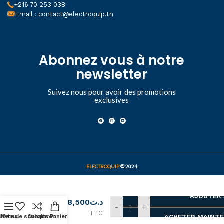
+216 70 253 038
Email : contact@electroquip.tn
Abonnez vous à notre
newsletter
Suivez nous pour avoir des promotions
exclusives
ELECTROQUIP
© 2024
Voltmètre
à Voyant
AJOUTER 
LED
8,500
د.ت
Rouge
-
+
TTC
Carré
Liste de souhaits
Menu
Comparer
Panier
ACHETER MAINT