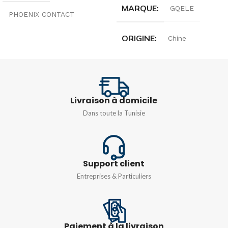
MARQUE
GQELE
PHOENIX CONTACT
ORIGINE
Chine
COULEUR
Bleu
TENSION
TYPE
AC400V/DC220V
Livraison à domicile
UT 10BU
,
UT 16BU
,
UT
2,5BU
,
UT 35BU
,
UT 4BU
,
Dans toute la Tunisie
UT 6BU
FRÉQUENCE
50/60HZ
Support client
Entreprises & Particuliers
Paiement à la livraison