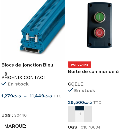
Blocs de Jonction Bleu
POPULAIRE
2.5mm²-35mm²
Boite de commande à
PHOENIX CONTACT
bouton-poussoir
En stock
GQELE
Marche/Arrêt
En stock
1,279
د.ت
–
11,449
د.ت
TTC
29,500
د.ت
TTC
CHOIX DES OPTIONS
UGS :
30440
AJOUTER AU PANIER
MARQUE
UGS :
01070634