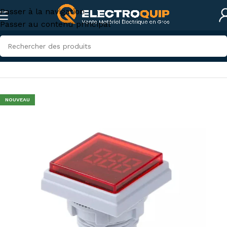
Passer à la navigation
Passer au contenu principal
Accueil
/
Accessoires et outillage
/
accessoires-tunisie
NOUVEAU