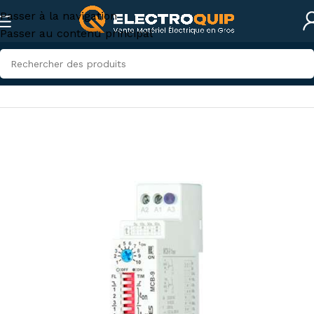
Passer à la navigation
Passer au contenu principal
Accueil
/
Eclairage
/
Relais et Temporisateurs