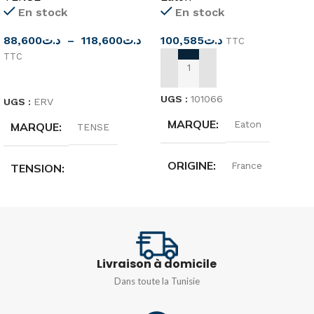
En stock
En stock
88,600
د.ت
–
118,600
د.ت
100,585
د.ت
TTC
TTC
AJOUTER AU PANIER
CHOIX DES OPTIONS
UGS :
101066
UGS :
ERV
MARQUE
Eaton
MARQUE
TENSE
ORIGINE
France
TENSION
12V-240V AC/DC
,
150 –
TENSION
220…240 V
260V AC
COURANT NOMINAL
FRÉQUENCE
50/60HZ
Livraison à domicile
Dans toute la Tunisie
16A
PUISSANCE
4VA