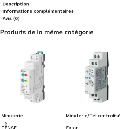
Description
Informations complémentaires
Avis (0)
Produits de la même catégorie
Minuterie
Minuterie/Tel centralisé
multifonctionnelle 0,1sec-
TLK
TENSE
Eaton
100 heures (Ajustable)