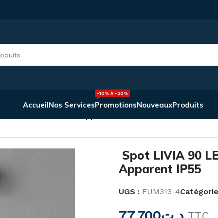
-10% À -20%
Accueil
Nos Services
Promotions
Nouveaux
Produits
W GU10 – Plafonnier Apparent IP55
Spot LIVIA 90 L
Apparent IP55
UGS :
FUM313-4
Catégorie
77,700
د.ت
TTC