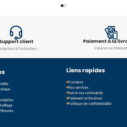
TENSION
250V
50 W
COULEU
TYPE
GU10
0 V
PUISSA
Paiement à la livr
Support client
20W
,
30
Espèces ou chèque
treprises & Particuliers
TENSIO
Liens rapides
es
TEMPÉR
COULEU
A propos
rielle
Nos services
estique
Suivre ma commande
4000K
,
Paiement et livraison
Conduites
Politique de confidentialité
utillage
 Mesures
TAL (EN