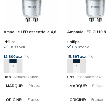
Ampoule LED essentielle 4,6-
Ampoule LED GU10 
50 W GU10 865
essentielle 4,6-50 
Philips
Philips
En stock
En stock
12,800
د.ت
15,897
د.ت
TTC
TTC
AJOUTER AU PANIER
AJOUTER AU PANIER
UGS :
8718696761618
UGS :
8718696716426
MARQUE
MARQUE
Philips
Philips
ORIGINE
ORIGINE
France
France