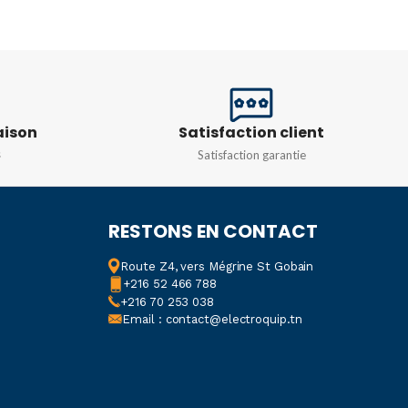
R
Blanc
IP66
NCE
DIMENSIONS
aison
Satisfaction client
W
,
6w
,
9w
300x90x300 MM
s
Satisfaction garantie
N
220 V
POIDS
1kg
RESTONS EN CONTACT
ATURE DE
COULEUR
R
Route Z4, vers Mégrine St Gobain
+216 52 466 788
Blanc
,
Gris
,
Noir
+216 70 253 038
8000k
Email : contact@electroquip.tn
MATIÈRE
Résine PMMA
MODÈLE
LUCIA
,
LUCIA EL