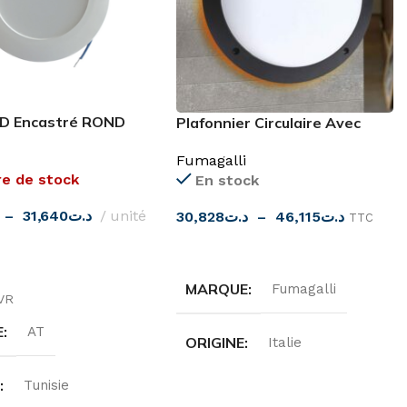
D Encastré ROND
Plafonnier Circulaire Avec
000K
Anneau OP D300 E27 IP66
Fumagalli
re de stock
En stock
–
31,640
د.ت
unité
30,828
د.ت
–
46,115
د.ت
TTC
CHOIX DES OPTIONS
ES OPTIONS
MARQUE
Fumagalli
VR
E
AT
ORIGINE
Italie
E
Tunisie
DEGRÉ DE PROTECTION