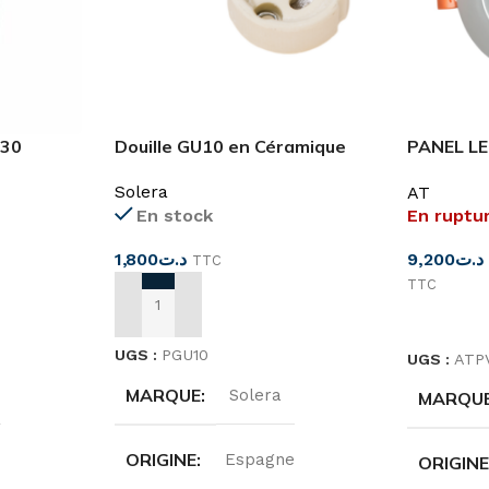
830
Douille GU10 en Céramique
PANEL LE
W
4000K/8
Solera
AT
En ruptu
En stock
9,200
د.ت
1,800
د.ت
TTC
TTC
AJOUTER AU PANIER
CHOIX D
UGS :
PGU10
UGS :
ATP
MARQUE
Solera
MARQU
ORIGINE
Espagne
ORIGIN