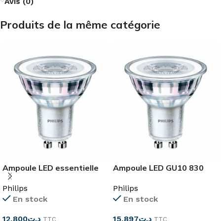
Avis (0)
Produits de la même catégorie
Ampoule LED essentielle
Ampoule LED GU10 830
4,6-50 W GU10 865
essentielle 4,6-50 W
Philips
Philips
En stock
En stock
12,800
د.ت
15,897
د.ت
TTC
TTC