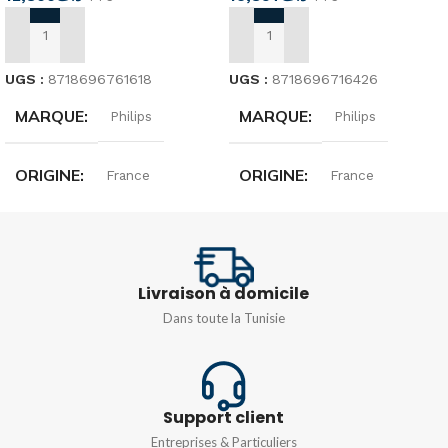
AJOUTER AU PANIER
AJOUTER AU PANIER
UGS :
8718696761618
UGS :
8718696716426
MARQUE
MARQUE
Philips
Philips
ORIGINE
ORIGINE
France
France
TENSION
PUISSANCE
220…240 V
4,6-50 W
Livraison à domicile
PUISSANCE
TENSION
4,6-50 W
220…240 V
Dans toute la Tunisie
TEMPÉRATURE DE
TEMPÉRATURE DE
COULEUR
COULEUR
Support client
865 [CCT de 6500K]
830 [CCT de 3000K]
Entreprises & Particuliers