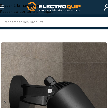
Passer à la navigation
Passer au contenu principal
Accueil
/
Eclairage
/
Lampes et spots