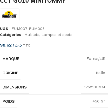
CCT GU10 MINITOMMY
UGS :
FUM007-FUM008
Catégories :
Hublots
,
Lampes et spots
98,627
د.ت
TTC
MARQUE
Fumagalli
ORIGINE
Italie
DIMENSIONS
125x130MM
POIDS
450 Gr