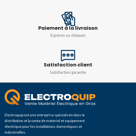
DÉSIGNATION DE
DÉSIGNATION DE
COULEUR
COULEUR
Paiement à la livraison
Lumière du jour fraîche
Blanc (WH)
Espèces ou chèques
FLUX LUMINEUX TOTAL
FLUX LUMINEUX TOTAL
(EN LM)
(EN LM)
Satisfaction client
Satisfaction garantie
430 lm
410 lm
Electroquip est une entreprise spécialisée dans la
distribution et la vente de matériel et équipement
électrique pour les installations domestiques et
industrielles.