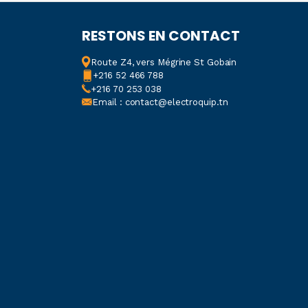
RESTONS EN CONTACT
T ROHS
Route Z4, vers Mégrine St Gobain
+216 52 466 788
+216 70 253 038
me RoHS
Email : contact@electroquip.tn