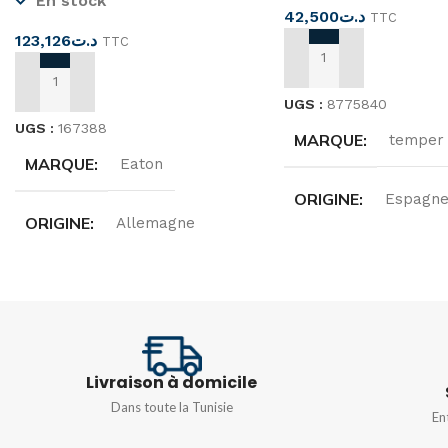
En stock
42,500
د.ت
TTC
123,126
د.ت
TTC
AJOUTER AU PANIER
AJOUTER AU PANIER
UGS :
8775840
UGS :
167388
MARQUE
temper
MARQUE
Eaton
ORIGINE
Espagn
ORIGINE
Allemagne
TENSION
220…24
TENSION
230V 50HZ
FRÉQUENCE
50/
COURANT NOMINAL
16A
Livraison à domicile
Dans toute la Tunisie
En