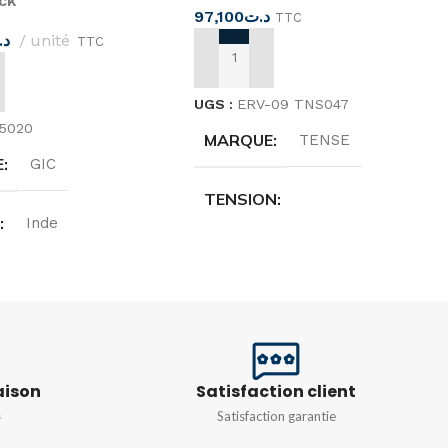
ck
97,100
د.ت
TTC
د.
unité
TTC
AJOUTER AU PANIER
 AU PANIER
UGS :
ERV-09 TNS047
45020
MARQUE
TENSE
E
GIC
TENSION
E
Inde
160V – 260V AC (
N NOMINALE
FRÉQUENCE
50/60HZ
V
PUISSANCE
6VA
aison
Satisfaction client
MMATION
IE
s
Satisfaction garantie