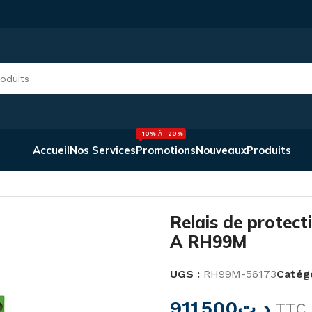
-10% À -20%
Accueil
Nos Services
Promotions
Nouveaux
Produits
otection différentielle 30 mA-30 A RH99M
Relais de protect
A RH99M
UGS :
RH99M-56173
Catégo
911,500
د.ت
TTC