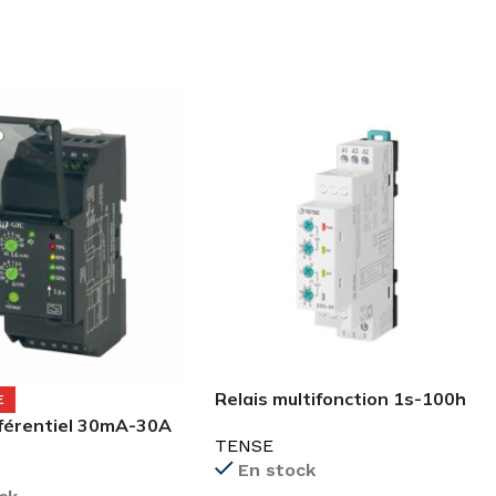
Relais multifonction 1s-100h
E
(24VAC/DC) ERV-09
fférentiel 30mA-30A
TENSE
F2 GIC
En stock