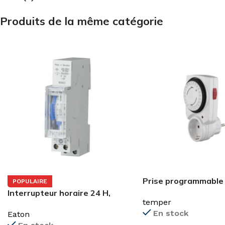
Produits de la même catégorie
Prise programmable
POPULAIRE
journalier sur 24 heu
Interrupteur horaire 24 H,
temper
SEGMENTS, réserve
En stock
Eaton
(TSQD1NO)