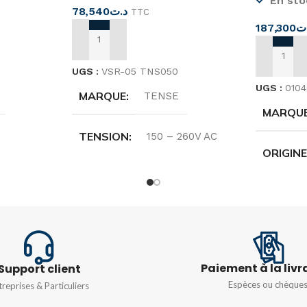
En sto
78,540
د.ت
TTC
187,300
ت
AJOUTER AU PANIER
AJOUTER
UGS :
VSR-05 TNS050
UGS :
010
MARQUE
TENSE
MARQU
TENSION
e
150 – 260V AC
ORIGIN
FRÉQUENCE
0 V
50/60HZ
TENSIO
PUISSANCE
60HZ
6VA
110-240
SENSIBILITÉ
Paiement à la livr
Support client
CONSO
D'ÉNERG
Espèces ou chèque
treprises & Particuliers
5 000 ohms à 100 000 ohms