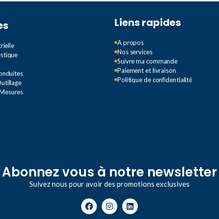
5 VA
Liens rapides
es
STATU
A propos
rielle
Nos services
estique
Suivre ma commande
Confor
Paiement et livraison
Conduites
Politique de confidentialité
utillage
 Mesures
Abonnez vous à notre newsletter
Suivez nous pour avoir des promotions exclusives