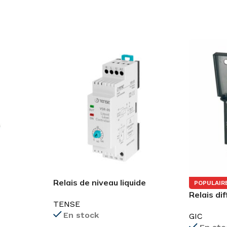
Relais de niveau liquide
POPULAIR
res
réglable <100k oh
Relais di
TENSE
17G715G
En stock
GIC