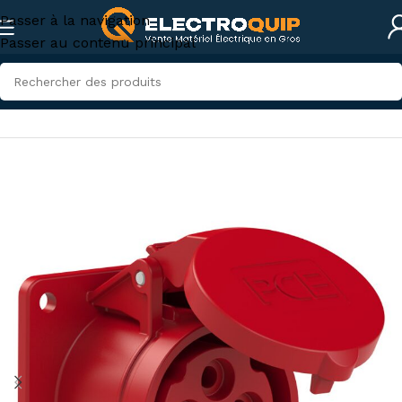
Passer à la navigation
Passer au contenu principal
Accueil
/
Électricité industrielle
/
Connexions industrielles