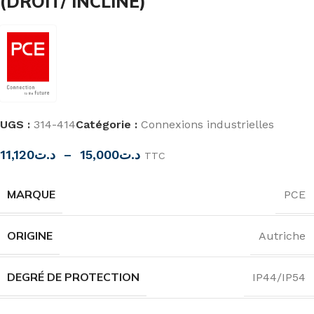
(DROIT/ INCLINE)
UGS :
314-414
Catégorie :
Connexions industrielles
11,120
د.ت
–
15,000
د.ت
TTC
MARQUE
PCE
ORIGINE
Autriche
DEGRÉ DE PROTECTION
IP44/IP54