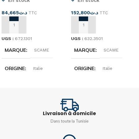
En stock
En stock
84,665
د.ت
152,800
د.ت
TTC
TTC
AJOUTER AU PANIER
AJOUTER AU PANIER
UGS :
672.1301
UGS :
632.3501
MARQUE
MARQUE
SCAME
SCAME
ORIGINE
ORIGINE
Italie
Italie
DIMENSIONS
DIMENSIONS
256x150x115mm
136x440x85mm
Livraison à domicile
DEGRÉ DE
DEGRÉ DE
Dans toute la Tunisie
PROTECTION
PROTECTION