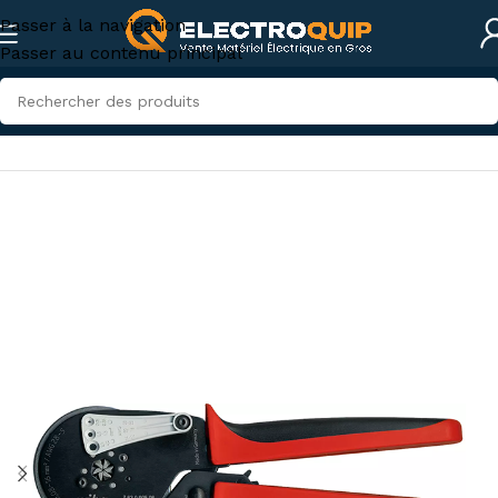
Passer à la navigation
Passer au contenu principal
Accueil
/
Accessoires et outillage
/
Outillage