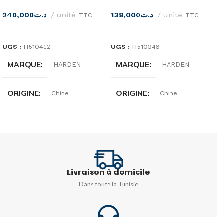
240,000
د.ت
unité
138,000
د.ت
unité
TTC
TTC
LIRE LA SUITE
LIRE LA SUITE
UGS :
H510432
UGS :
H510346
MARQUE
MARQUE
HARDEN
HARDEN
ORIGINE
ORIGINE
Chine
Chine
QUANTITÉ
32 pièces
Livraison à domicile
Dans toute la Tunisie