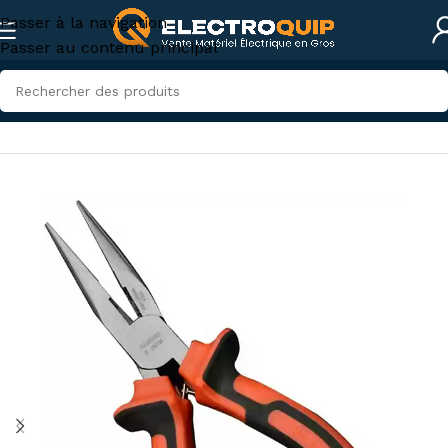
Passer à la navigation
Passer au contenu principal
Accueil
/
Accessoires et outillage
/
Outillage