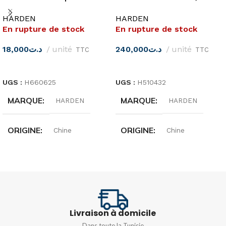
138MM
pièces
HARDEN
HARDEN
En rupture de stock
En rupture de stock
18,000
د.ت
unité
240,000
د.ت
unité
TTC
TTC
LIRE LA SUITE
LIRE LA SUITE
UGS :
H660625
UGS :
H510432
MARQUE
MARQUE
HARDEN
HARDEN
ORIGINE
ORIGINE
Chine
Chine
DIMENSIONS
QUANTITÉ
32 pièces
5,5″(140MM)
Livraison à domicile
MATIÈRE
Acier
Dans toute la Tunisie