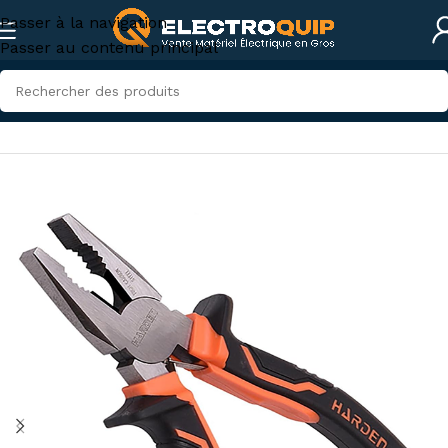
Passer à la navigation
Passer au contenu principal
Accueil
/
Accessoires et outillage
/
Outillage