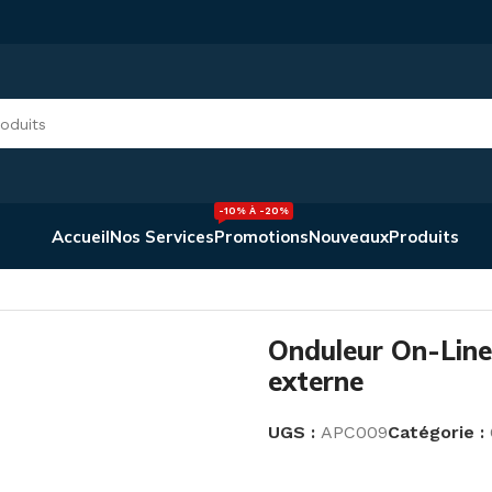
-10% À -20%
Accueil
Nos Services
Promotions
Nouveaux
Produits
 On-Line 6 000 VA avec batterie externe
Onduleur On-Line
externe
UGS :
APC009
Catégorie :