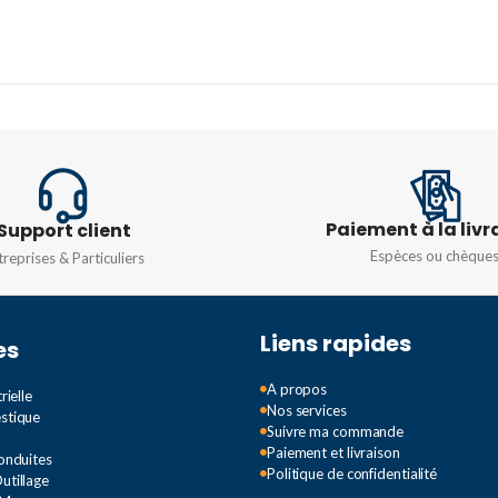
Paiement à la livr
Support client
Espèces ou chèque
treprises & Particuliers
Liens rapides
es
A propos
rielle
Nos services
estique
Suivre ma commande
Paiement et livraison
Conduites
Politique de confidentialité
utillage