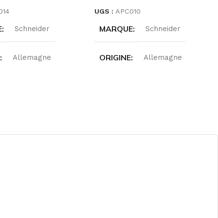
014
UGS :
APC010
E
MARQUE
Schneider
Schneider
E
ORIGINE
Allemagne
Allemagne
S
GAMMES
APC
APC
NCE
PUISSANCE
3000VA
2000VA
NCE
SRV3KIL