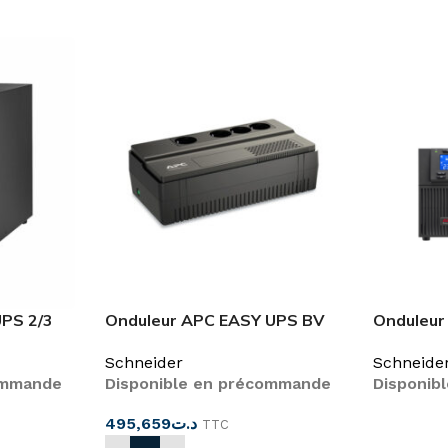
UPS 2/3
Onduleur APC EASY UPS BV
Onduleur
SRV en
800 VA
Line, 3 
Schneider
Schneide
ommande
Disponible en précommande
Disponib
495,659
د.ت
TTC
LIRE LA 