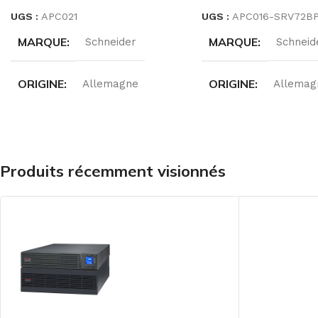
UGS :
APC021
UGS :
APC016-SRV72B
MARQUE
MARQUE
Schneider
Schneid
ORIGINE
ORIGINE
Allemagne
Allemag
GAMMES
GAMMES
APC
APC
PUISSANCE
PUISSANCE
Produits récemment visionnés
15KVA
2/3 
RÉFÉRENCE
E3SUPS15KHB1