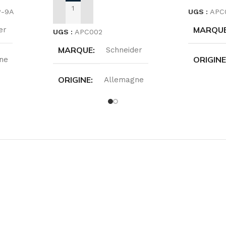
P-9A
UGS :
APC
AJOUTER AU PANIER
MARQU
er
UGS :
APC002
MARQUE
Schneider
ORIGIN
ne
ORIGINE
Allemagne
GAMME
GAMMES
APC
PUISSA
kVA
PUISSANCE
800VA
RÉFÉRE