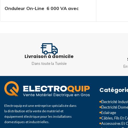
Onduleur On-Line 6 000 VA avec
batterie externe
Livraison à domicile
Dans toute la Tunisie
En
Catégori
Électricité Indust
Electroquip est une entreprise spécialisée dans
Électricité Dom
la distribution et la vente de matériel et
Eclairage
équipement électrique pour les installations
Câbles, Fils Et 
domestiques et industrielles.
Accessoires Et O