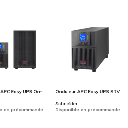
 APC Easy UPS On-
Onduleur APC Easy UPS SRV
kVA/2 400 W SRV3KIL
2 000 VA 230 V SRV2KI
r
Schneider
le en précommande
Disponible en précommande
SUITE
LIRE LA SUITE