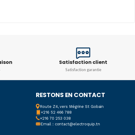
aison
Satisfaction client
s
Satisfaction garantie
RESTONS EN CONTACT
Route Z4, vers Mégrine St Gobain
+216 52 466 788
+216 70 253 038
Email : contact@electroquip.tn