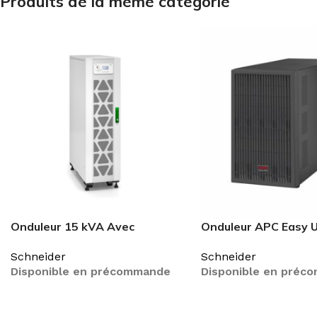
Produits de la même catégorie
Onduleur 15 kVA Avec
Onduleur APC Easy 
batteries internes –
kVA, 72 V Batterie 
Schneider
Schneider
autonomie de 9 minutes
ligne SRV72BP-9A
Disponible en précommande
Disponible en préc
LIRE LA SUITE
LIRE LA SUITE