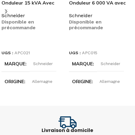
Onduleur 15 kVA Avec
Onduleur 6 000 VA avec
batteries internes –
batterie externe
Schneider
Schneider
autonomie de 9 minutes
Disponible en
Disponible en
précommande
précommande
LIRE LA SUITE
LIRE LA SUITE
UGS :
APC021
UGS :
APC015
MARQUE
MARQUE
Schneider
Schneider
ORIGINE
ORIGINE
Allemagne
Allemagne
GAMMES
GAMMES
APC
APC
PUISSANCE
PUISSANCE
15KVA
6000VA
Livraison à domicile
RÉFÉRENCE
RÉFÉRENCE
SRV6KIL