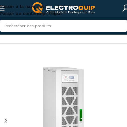
Passer à la navigation
Passer au contenu principal
Accueil
/
Onduleurs et Stabilisateurs
/
Onduleurs