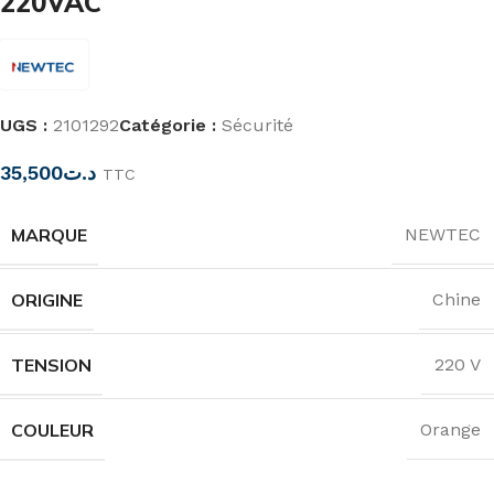
220VAC
UGS :
2101292
Catégorie :
Sécurité
35,500
د.ت
TTC
MARQUE
NEWTEC
ORIGINE
Chine
TENSION
220 V
COULEUR
Orange