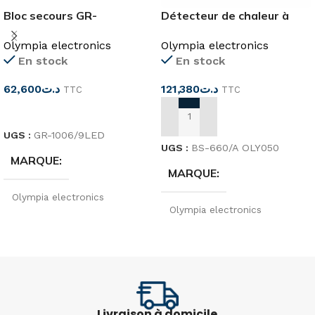
Bloc secours GR-
Détecteur de chaleur à
1006/9LED
taux de montée BS-660/A
Olympia electronics
Olympia electronics
En stock
En stock
62,600
د.ت
121,380
د.ت
TTC
TTC
CHOIX DES OPTIONS
AJOUTER AU PANIER
UGS :
GR-1006/9LED
UGS :
BS-660/A OLY050
MARQUE
MARQUE
Olympia electronics
Olympia electronics
TENSION
220…240 V
ORIGINE
Greece
FRÉQUENCE
50/60HZ
TENSION
17-30 V CC
Livraison à domicile