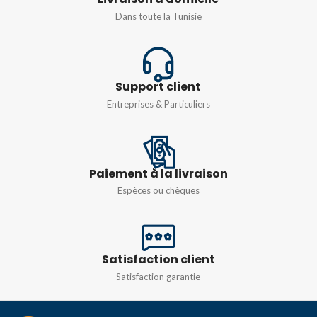
PUISSANCE
3W
Dans toute la Tunisie
SENSIBILITÉ
DURÉE D'ÉCLAIRAGE EN
0,107 dB/m
SECOURS
Support client
INDICATEUR
Minimum 3 heures
Entreprises & Particuliers
LED d’alarme
FLUX LUMINEUX TOTAL
(EN LM)
DIMENSIONS
Paiement à la livraison
Espèces ou chèques
60LM
,
90LM
103 x 48 mm
Satisfaction client
Satisfaction garantie