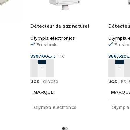
Détecteur de gaz naturel
Détecteu
autonome BS-688
méthane 
Olympia electronics
Olympia e
506
En stock
En sto
339,100
د.ت
366,520
ت
TTC
AJOUTER AU PANIER
AJOUTER
UGS :
OLY053
UGS :
BS-
MARQUE
MARQU
Olympia electronics
Olympia 
ORIGINE
ORIGIN
Greece