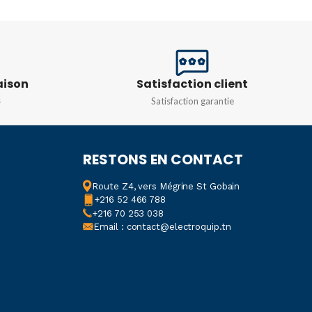
DIAMÈTRE
6 mm
N
0-30 V AC-DC
APPLICATION
LITÉ
aison
Satisfaction client
Verrouillage de disjoncteur
miniature
s
Satisfaction garantie
.E.L. Methane
TEUR
RESTONS EN CONTACT
larme
Route Z4, vers Mégrine St Gobain
+216 52 466 788
+216 70 253 038
DE PROTECTION
Email : contact@electroquip.tn
IONS