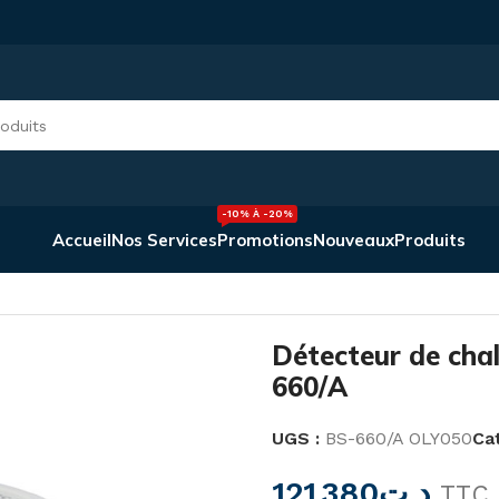
-10% À -20%
Accueil
Nos Services
Promotions
Nouveaux
Produits
ée BS-660/A
Détecteur de cha
660/A
UGS :
BS-660/A OLY050
Cat
121,380
د.ت
TTC