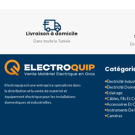
ORIGINE
Greece
FRÉQUENCE
50/60HZ
SENSIBILITÉ
0.11
PUISSANCE
3W
Livraison à domicile
INDICATEUR
Dans toute la Tunisie
DURÉE D'ÉCLAIRAGE EN
En
SECOURS
Optique et acoustiq
dB (A) à 3 m
Minimum 3 heures
Catégori
DEGRÉ DE PROTEC
Électricité Indust
FLUX LUMINEUX TOTAL (EN
Electroquip est une entreprise spécialisée dans
Électricité Dom
LM)
la distribution et la vente de matériel et
IP20
Eclairage
équipement électrique pour les installations
Câbles, Fils Et 
domestiques et industrielles.
Accessoires Et O
60LM
,
90LM
DIMENSIONS
Instruments De
Caméras
Ø130 x 43 mm