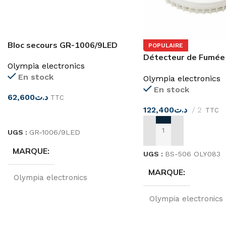
Bloc secours GR-1006/9LED
POPULAIRE
Détecteur de Fumée
Olympia electronics
Autonome à pile BS
En stock
Olympia electronics
En stock
62,600
د.ت
TTC
122,400
د.ت
2
TTC
CHOIX DES OPTIONS
UGS :
GR-1006/9LED
AJOUTER AU PANIER
MARQUE
UGS :
BS-506 OLY083
MARQUE
Olympia electronics
Olympia electronics
TENSION
220…240 V