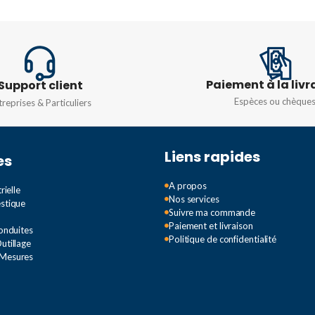
TENSION
TENSIO
0 dB/m
220-240V AC/50-60Hz
SENSIBI
Paiement à la livr
Support client
Espèces ou chèque
treprises & Particuliers
DIMENSIONS
5-15 % L
ue > 85
145 x 85 x 45 mm
INDICA
Liens rapides
es
TION
LED d’a
A propos
rielle
Nos services
estique
Suivre ma commande
DEGRÉ 
Paiement et livraison
Conduites
Politique de confidentialité
utillage
 Mesures
IP65
DIMENS