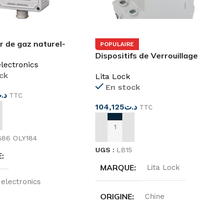
r de gaz naturel-
POPULAIRE
étanche (de Ville)
Dispositifs de Verrouillage
lectronics
Disjoncteur Électrique 15BL
ck
Lita Lock
En stock
د.
TTC
104,125
د.ت
TTC
 AU PANIER
AJOUTER AU PANIER
686 OLY184
UGS :
LB15
E
MARQUE
Lita Lock
electronics
ORIGINE
Chine
E
Greece