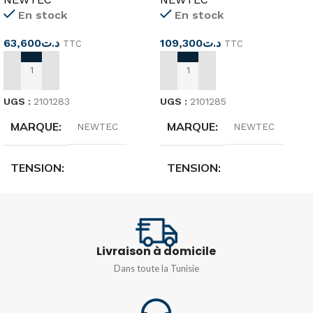
En stock
En stock
63,600
د.ت
109,300
د.ت
TTC
TTC
AJOUTER AU PANIER
AJOUTER AU PANIER
UGS :
2101283
UGS :
2101285
MARQUE
MARQUE
NEWTEC
NEWTEC
TENSION
TENSION
16 (8 A) 250 V à 16(4 A) 380
16 (8 A) 250 V à 16(4 A) 380
V
V
Livraison à domicile
SPÉCIFICATIONS
SPÉCIFICATIONS
10m
20m
Dans toute la Tunisie