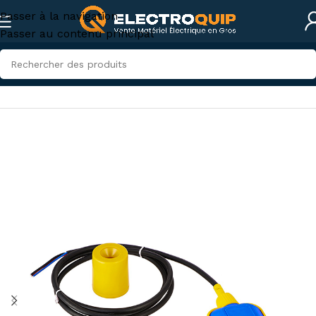
Passer à la navigation
Passer au contenu principal
Accueil
/
Électricité industrielle
/
Flotteur électrique