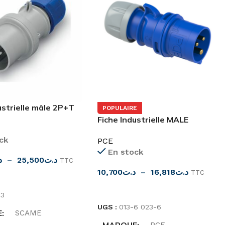
ustrielle mâle 2P+T
POPULAIRE
4 SCAME
Fiche Industrielle MALE
3P(2P+T) PCE
ck
PCE
En stock
د
–
25,500
د.ت
TTC
10,700
د.ت
–
16,818
د.ت
TTC
ES OPTIONS
CHOIX DES OPTIONS
33
UGS :
013-6 023-6
E
SCAME