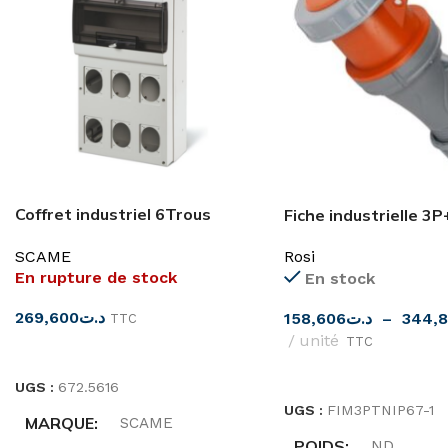
Coffret industriel 6Trous
Fiche industrielle 3
16MOD IP66 SCAME
femelle IP67 ROSI
SCAME
Rosi
En rupture de stock
En stock
269,600
د.ت
158,606
د.ت
–
344,
TTC
unité
TTC
LIRE LA SUITE
CHOIX DES OPTIONS
UGS :
672.5616
UGS :
FIM3PTNIP67-1
MARQUE
SCAME
POIDS
ND