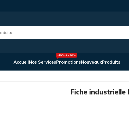
-10% À -20%
Accueil
Nos Services
Promotions
Nouveaux
Produits
Fiche industrielle Femelle 3P IP44/IP54 PCE
Fiche industriell