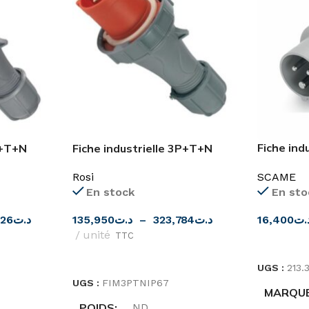
Fiche ind
P+T+N
Fiche industrielle 3P+T+N
IP44/IP5
mâle IP67 ROSI
SCAME
Rosi
En sto
En stock
16,400
.ت
826
د.ت
135,950
د.ت
–
323,784
د.ت
unité
TTC
CHOIX D
CHOIX DES OPTIONS
UGS :
213.
UGS :
FIM3PTNIP67
MARQU
POIDS
ND