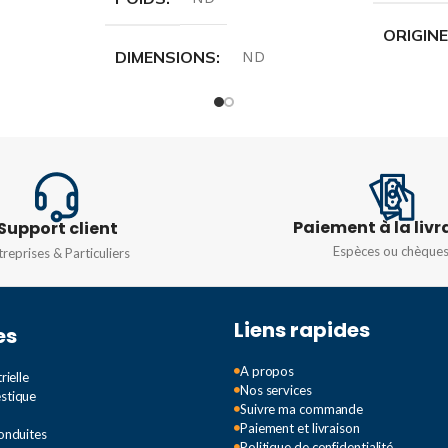
ORIGIN
DIMENSIONS
ND
DEGRÉ 
MARQUE
Rosi
IP44/IP
ORIGINE
Italie
COULEU
Paiement à la livr
Support client
MATIÈRE
lon
ABS
,
Nylon
Espèces ou chèque
treprises & Particuliers
TENSIO
COULEUR
COURAN
Liens rapides
es
RAL 7035
,
Rouge
A propos
16A
,
32A
rielle
Nos services
estique
TENSION
Suivre ma commande
Paiement et livraison
Conduites
Politique de confidentialité