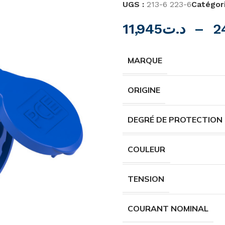
UGS :
213-6 223-6
Catégori
11,945
د.ت
–
2
MARQUE
ORIGINE
DEGRÉ DE PROTECTION
COULEUR
TENSION
COURANT NOMINAL