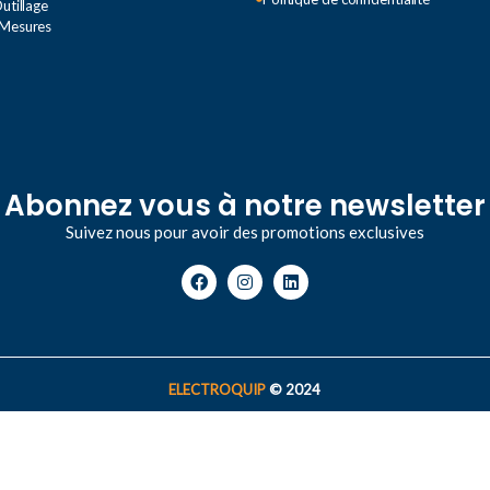
utillage
40/415 V
de 200/346 V – de 240/415 V
 Mesures
INTENSITÉ
63A
125A
,
63A
Abonnez vous à notre newsletter
Suivez nous pour avoir des promotions exclusives
ELECTROQUIP
© 2024