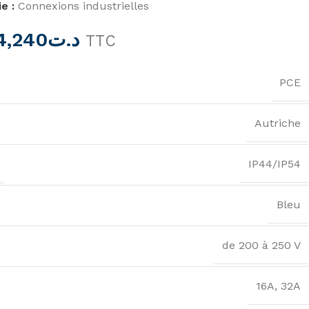
e :
Connexions industrielles
4,240
د.ت
TTC
PCE
Autriche
IP44/IP54
Bleu
de 200 à 250 V
16A
,
32A