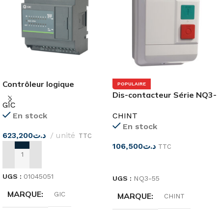
Contrôleur logique
POPULAIRE
programmable 8I-8RO
Dis-contacteur Série NQ3-
GIC
24DC PC10BD16001D1
5.5P
En stock
CHINT
GIC
En stock
623,200
د.ت
unité
TTC
106,500
د.ت
TTC
AJOUTER AU PANIER
CHOIX DES OPTIONS
UGS :
01045051
UGS :
NQ3-55
MARQUE
GIC
MARQUE
CHINT