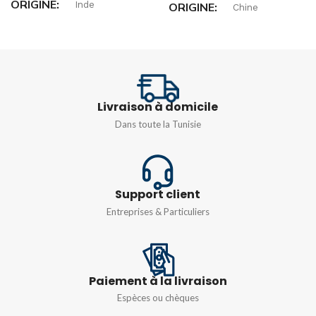
ORIGINE
Inde
ORIGINE
Chine
TENSION
INTENSITÉ
12A
D'ALIMENTATION
PUISSANCE
5,5 kW
24 VDC
Livraison à domicile
Dans toute la Tunisie
TENSION
Monophasé 230v
,
Triphasé
380v
Support client
Entreprises & Particuliers
Paiement à la livraison
Espèces ou chèques