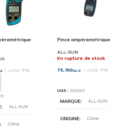
pèremétrique
Pince ampèremétrique
 ETL EM305A ALL-
numérique CA EM406B ALL-
ALL-SUN
SUN
En rupture de stock
ck
75,700
د.ت
unité
د
unité
TTC
TTC
LIRE LA SUITE
 AU PANIER
UGS :
302003
11
MARQUE
ALL-SUN
E
ALL-SUN
ORIGINE
Chine
E
Chine