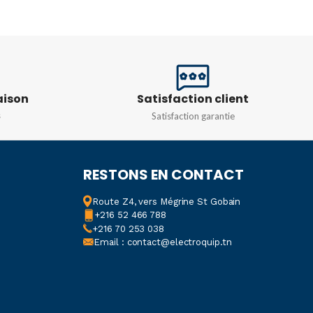
TENSION CC
600 V
N DC
COURANT CA
20/200/600V
20/200/600A
aison
Satisfaction client
NT AC
s
Satisfaction garantie
RÉSISTANCE
2 kΩ
0/600A
RESTONS EN CONTACT
ANCE
Route Z4, vers Mégrine St Gobain
20k/200k/2M/20MΩ
+216 52 466 788
+216 70 253 038
Email : contact@electroquip.tn