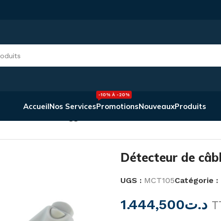
-10% À -20%
Accueil
Nos Services
Promotions
Nouveaux
Produits
câbles MCT105 Megger
Détecteur de câ
UGS :
MCT105
Catégorie :
1.444,500
د.ت
T