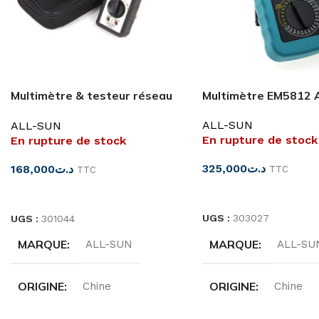
Multimètre & testeur réseau
Multimètre EM5812 
EM3641 ALL-SUN
ALL-SUN
ALL-SUN
En rupture de stock
En rupture de stock
325,000
د.ت
168,000
د.ت
TTC
TTC
LIRE LA SUITE
LIRE LA SUITE
UGS :
303027
UGS :
301044
MARQUE
MARQUE
ALL-SU
ALL-SUN
ORIGINE
ORIGINE
Chine
Chine