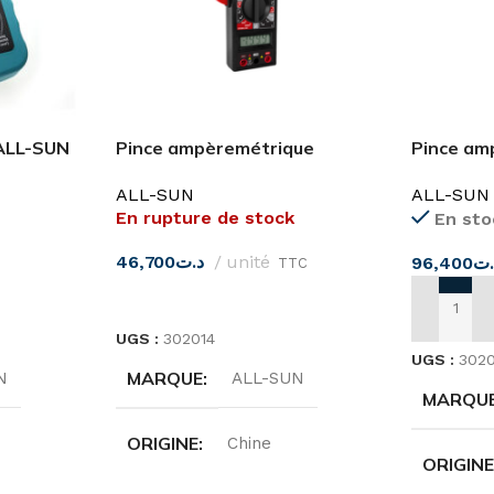
ALL-SUN
Pince ampèremétrique
Pince am
marquage ETL EM266 ALL-
marquage
ALL-SUN
ALL-SUN
SUN
SUN
En rupture de stock
En sto
46,700
د.ت
unité
96,400
.ت
TTC
LIRE LA SUITE
AJOUTER
UGS :
302014
UGS :
3020
MARQUE
N
ALL-SUN
MARQU
ORIGINE
Chine
ORIGIN