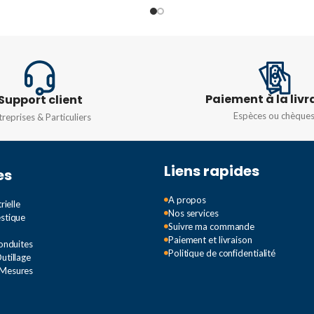
DE LA
TENSION CC
1 000 V
TENSIO
COURANT CA
200m/2/
– 30000m
200/1 000 A
Paiement à la livr
Support client
COURA
A
Espèces ou chèque
treprises & Particuliers
RÉSISTANCE
200/20 kΩ
2/20/20
Liens rapides
es
RÉSIST
A propos
rielle
Nos services
200/2k/
estique
Suivre ma commande
Paiement et livraison
Conduites
Politique de confidentialité
utillage
 Mesures