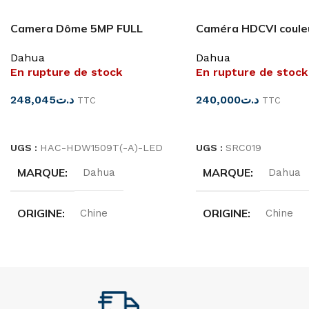
Camera Dôme 5MP FULL
Caméra HDCVI coule
COLOR 40M Dahua
HAC-HFW1509T-LE
Dahua
Dahua
En rupture de stock
En rupture de stock
248,045
د.ت
240,000
د.ت
TTC
TTC
LIRE LA SUITE
LIRE LA SUITE
UGS :
HAC-HDW1509T(-A)-LED
UGS :
SRC019
MARQUE
MARQUE
Dahua
Dahua
ORIGINE
ORIGINE
Chine
Chine
TYPE
RÉFÉRENCE
Dôme
HAC-HFW1509T-LE
RÉSOLUTION
5MP