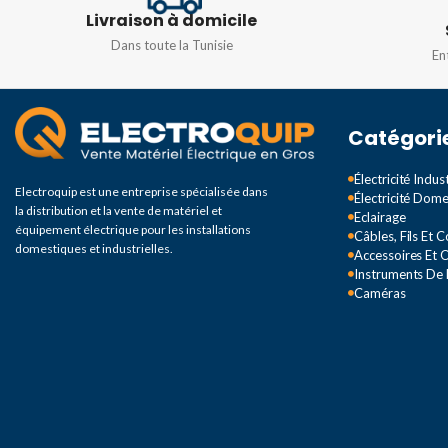
Livraison à domicile
TYPE
Tube
IR DISTANCE
40M
Dans toute la Tunisie
En
RÉSOLUTION
5M
DEGRÉ DE PROTECTION
Catégori
IR DISTANCE
20
IP67
Électricité Indust
Electroquip est une entreprise spécialisée dans
Électricité Dom
DEGRÉ DE PROTEC
la distribution et la vente de matériel et
Eclairage
équipement électrique pour les installations
Câbles, Fils Et 
domestiques et industrielles.
Accessoires Et O
IP65
Instruments De
Caméras