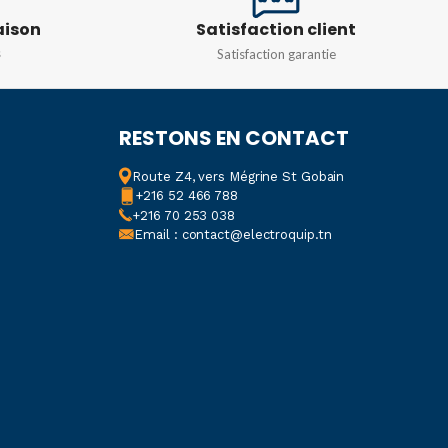
aison
Satisfaction client
Dôme
IR DISTANCE
80m
s
Satisfaction garantie
TION
2MP
DEGRÉ DE PROTECTION
RESTONS EN CONTACT
ANCE
20M
IP67
Route Z4, vers Mégrine St Gobain
+216 52 466 788
DE PROTECTION
+216 70 253 038
Email : contact@electroquip.tn