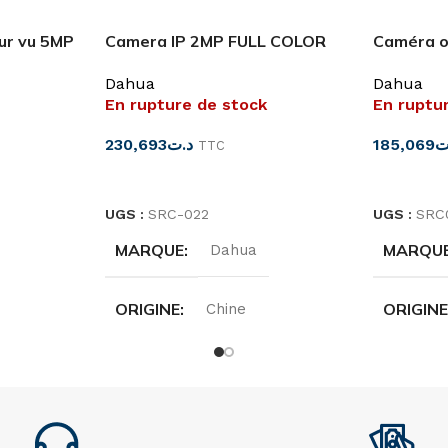
ur vu 5MP
Camera IP 2MP FULL COLOR
Caméra o
D
IR 15M Dahua
’COLOR V
Dahua
Dahua
En rupture de stock
En ruptu
230,693
د.ت
185,069
ت
TTC
LIRE LA SUITE
LIRE LA 
UGS :
SRC-022
UGS :
SRC
MARQUE
MARQU
Dahua
ORIGINE
ORIGIN
Chine
RÉFÉRENCE
RÉFÉRE
D
IPC-HFW1239S1-LED-S5
HAC-HD