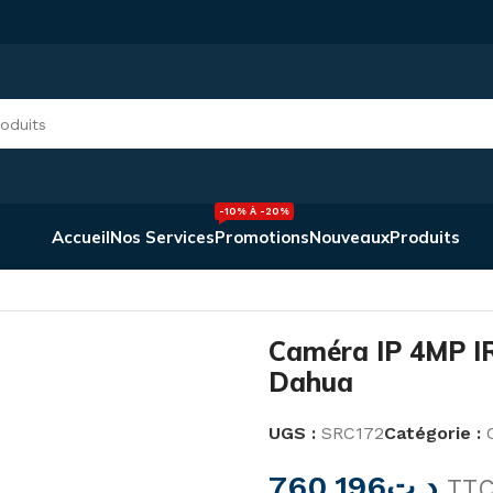
-10% À -20%
Accueil
Nos Services
Promotions
Nouveaux
Produits
e variable Dahua
Caméra IP 4MP IR
Dahua
UGS :
SRC172
Catégorie :
760,196
د.ت
TT