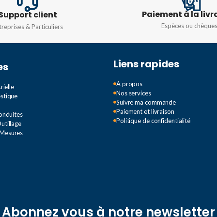
Paiement à la livr
Support client
TYPE
TYPE
Tube
Espèces ou chèque
treprises & Particuliers
RÉSOLUTION
RÉSOLU
P
2MP
Liens rapides
es
IR DISTANCE
IR DIST
M
15M
A propos
rielle
Nos services
estique
TION
DEGRÉ DE PROTECTION
DEGRÉ 
Suivre ma commande
Paiement et livraison
Conduites
Politique de confidentialité
utillage
IP67
IP67
 Mesures
Abonnez vous à notre newsletter