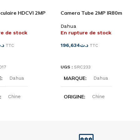
culaire HDCVI 2MP
Camera Tube 2MP IR80m
U’ Dahua
HAC-HFW1200D
Dahua
re de stock
En rupture de stock
د.
196,634
د.ت
TTC
TTC
SUITE
LIRE LA SUITE
017
UGS :
SRC233
E
MARQUE
Dahua
Dahua
E
ORIGINE
Chine
Chine
NCE
TYPE
Tube
W1239TLQ(-A)-LED
RÉSOLUTION
2MP