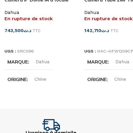
variable Lite 4MP Dahua
HFW1209CP-LED
Dahua
Dahua
En rupture de stock
En rupture de stock
743,500
د.ت
142,710
د.ت
TTC
TTC
LIRE LA SUITE
LIRE LA SUITE
UGS :
SRC096
UGS :
HAC-HFW1209CP
MARQUE
MARQUE
Dahua
Dahua
ORIGINE
ORIGINE
Chine
Chine
RÉFÉRENCE
TYPE
Tube
IPC-HDBW2431R-ZS-S2
RÉSOLUTION
2M
TYPE
Dôme
IR DISTANCE
20
Livraison à domicile