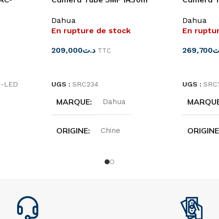
HAC-HFW1500T-A Dahua
HAC-HFW
Dahua
Dahua
Dahua
En rupture de stock
En ruptu
209,000
د.ت
269,700
ت
TTC
LIRE LA SUITE
LIRE LA 
-LED
UGS :
SRC234
UGS :
SRC
MARQUE
MARQU
Dahua
ORIGINE
ORIGIN
Chine
TYPE
TYPE
Tube
RÉSOLUTION
RÉSOLU
P
5MP
IR DISTANCE
IR DIST
M
30M