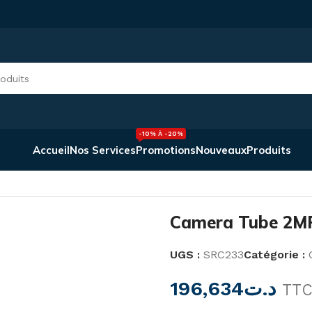
-10% À -20%
Accueil
Nos Services
Promotions
Nouveaux
Produits
C-HFW1200D
Camera Tube 2
UGS :
SRC233
Catégorie :
196,634
د.ت
TT