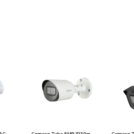
AC-
Camera Tube 5MP IR30m
Camera 