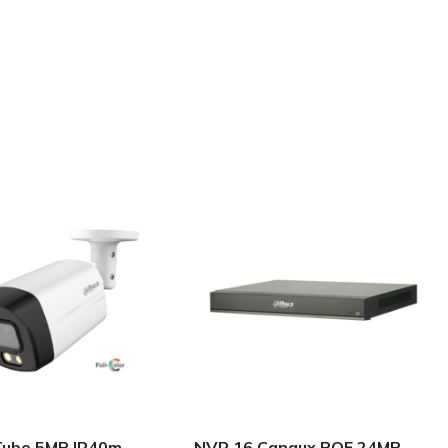
Tube 5MP IR40m
NVR 16 Canaux POE 24MP