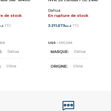
1509TLM(-A)-LED
NVR5216-16P-I Dahua
Dahua
re de stock
En rupture de stock
د.
3.211,073
د.ت
TTC
TTC
SUITE
LIRE LA SUITE
169
UGS :
SRC094
E
MARQUE
Dahua
Dahua
E
ORIGINE
Chine
Chine
CANAUX
Tube
16CH
TION
RÉSOLUTION
5MP
24MP
ANCE
ENREGISTREMENT
40M