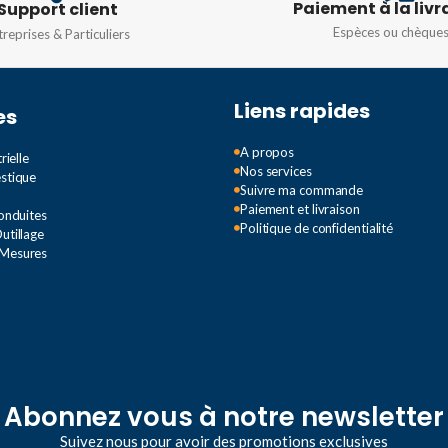
Paiement à la livr
Support client
Espèces ou chèque
treprises & Particuliers
TION
DEGRÉ DE PROTECTION
DEGRÉ 
Liens rapides
IP67
IP67
es
A propos
rielle
Nos services
estique
Suivre ma commande
Paiement et livraison
Conduites
Politique de confidentialité
utillage
 Mesures
Abonnez vous à notre newsletter
Suivez nous pour avoir des promotions exclusives