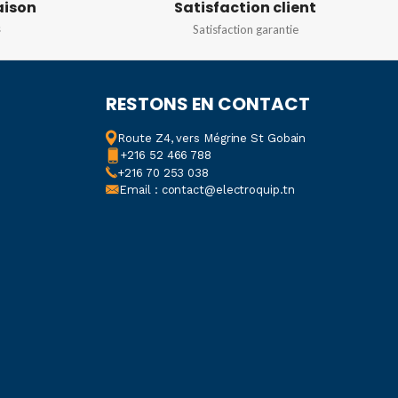
aison
Satisfaction client
s
Satisfaction garantie
320 Mbps
DE PROTECTION
VIDÉO
RESTONS EN CONTACT
Route Z4, vers Mégrine St Gobain
Intelligent
+216 52 466 788
H.265+/H.265/Smart
+216 70 253 038
H.264+/H.264/MJPEG
Email : contact@electroquip.tn