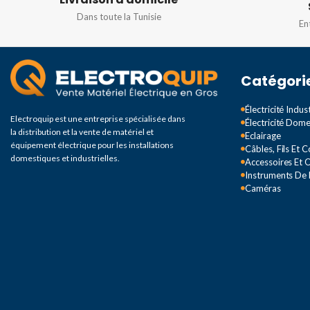
Dans toute la Tunisie
En
RÉSOLUTION
4MP
DEGRÉ DE PROTEC
IR DISTANCE
40M
IP67
Catégori
Électricité Indust
DEGRÉ DE PROTECTION
Electroquip est une entreprise spécialisée dans
Électricité Dom
la distribution et la vente de matériel et
Eclairage
équipement électrique pour les installations
Câbles, Fils Et 
IP67
domestiques et industrielles.
Accessoires Et O
Instruments De
Caméras