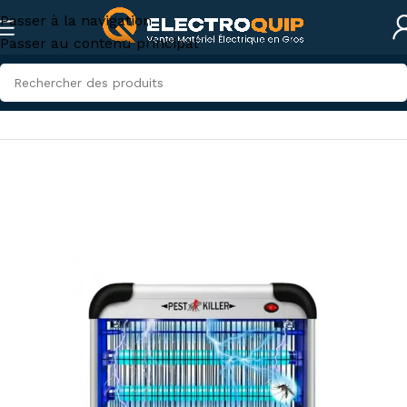
Passer à la navigation
Passer au contenu principal
Accueil
/
Électricité industrielle
/
Appareillage industriel