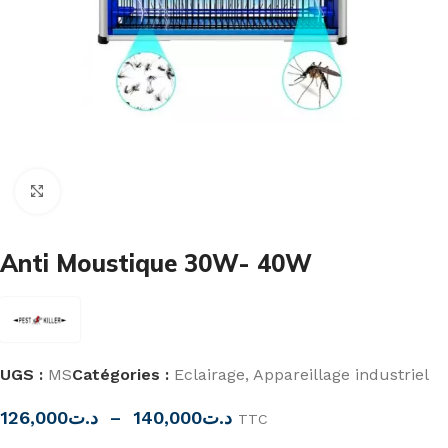
Cliquez pour agrandir
Anti Moustique 30W- 40W
UGS :
MS
Catégories :
Eclairage
,
Appareillage industriel
126,000
د.ت
–
140,000
د.ت
TTC