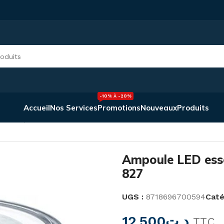
-10% À -20%
Accueil
Nos Services
Promotions
Nouveaux
Produits
elle 4,6-50 W GU10 827
Ampoule LED esse
827
UGS :
8718696700594
Caté
12,500
د.ت
TTC