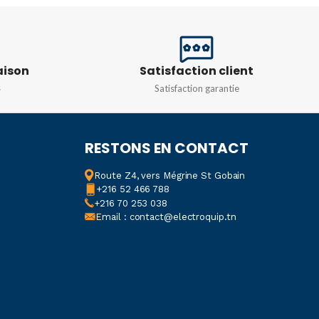
IP66
NCE
DIMENSIONS
200X70MM
aison
Satisfaction client
W
,
6w
,
9w
s
Satisfaction garantie
POIDS
500Gr
N
220 V
COULEUR
RESTONS EN CONTACT
ATURE DE
R
Route Z4, vers Mégrine St Gobain
Blanc
,
Gris
,
Noir
+216 52 466 788
+216 70 253 038
8000k
Email : contact@electroquip.tn