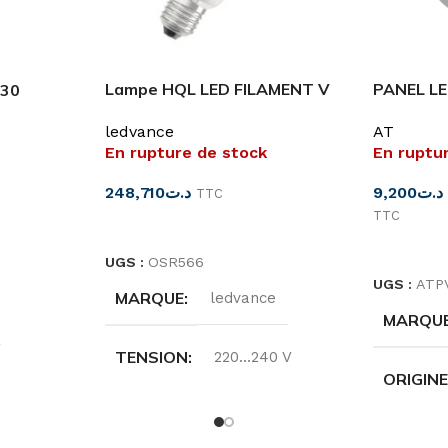
Lampe HQL LED FILAMENT V
PANEL LE
830
9000LM 60W 840 E40 HPL250
4000K/8
W
ledvance
AT
En rupture de stock
En ruptu
248,710
د.ت
9,200
د.ت
TTC
TTC
LIRE LA SUITE
CHOIX D
UGS :
OSR566
UGS :
ATP
MARQUE
ledvance
MARQU
TENSION
220…240 V
ORIGIN
FRÉQUENCE
50/60HZ
50 W
COULEU