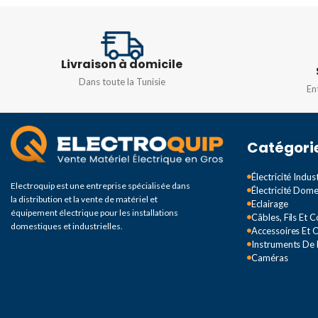
PUISSANCE
TENSION
4,6-50 W
220…24
Livraison à domicile
TEMPÉRATURE DE
TEMPÉRATURE DE
Dans toute la Tunisie
En
COULEUR
COULEUR
865 [CCT de 6500K]
830 [CCT de 3000K]
Catégori
DÉSIGNATION DE
DÉSIGNATION DE
Électricité Indust
COULEUR
COULEUR
Electroquip est une entreprise spécialisée dans
Électricité Dom
la distribution et la vente de matériel et
Eclairage
équipement électrique pour les installations
Câbles, Fils Et 
Lumière du jour fraîche
Blanc (WH)
domestiques et industrielles.
Accessoires Et O
Instruments De
Caméras
FLUX LUMINEUX TOTAL (EN
FLUX LUMINEUX TO
LM)
LM)
430 lm
410 lm