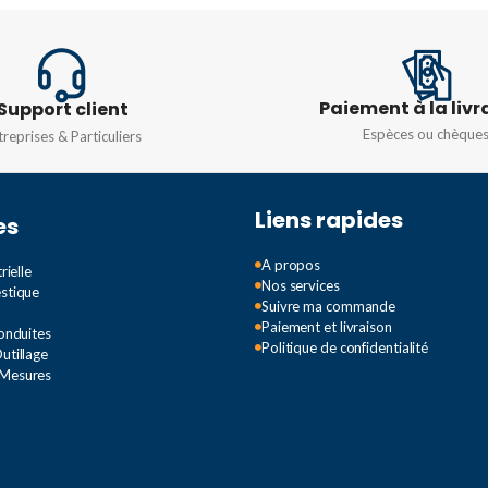
FLUX LUMINEUX TOTAL (EN
0 V
LM)
PUISSA
Paiement à la livr
Support client
9000 lm
20W
,
30
Espèces ou chèque
treprises & Particuliers
TEMPÉRATURE DE
TENSIO
COULEUR
Liens rapides
es
TEMPÉR
4000K
COULEU
A propos
rielle
Nos services
estique
Suivre ma commande
PUISSANCE
60W
4000K
,
Paiement et livraison
Conduites
Politique de confidentialité
utillage
 Mesures
TAL (EN