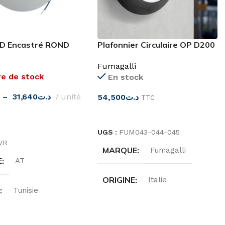
D Encastré ROND
Plafonnier Circulaire OP D200
000K
CX53 IP66 3W CCT
Fumagalli
re de stock
En stock
–
31,640
د.ت
unité
54,500
د.ت
TTC
CHOIX DES OPTIONS
ES OPTIONS
UGS :
FUM043-044-045
VR
MARQUE
Fumagalli
E
AT
ORIGINE
Italie
E
Tunisie
DEGRÉ DE PROTECTION
R
Blanc