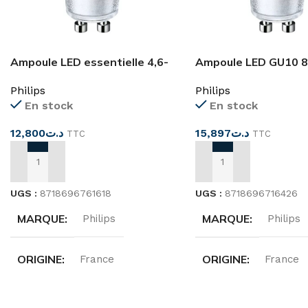
Ampoule LED essentielle 4,6-
Ampoule LED GU10 
50 W GU10 865
essentielle 4,6-50 
Philips
Philips
En stock
En stock
12,800
د.ت
15,897
د.ت
TTC
TTC
AJOUTER AU PANIER
AJOUTER AU PANIER
UGS :
8718696761618
UGS :
8718696716426
MARQUE
MARQUE
Philips
Philips
ORIGINE
ORIGINE
France
France
TENSION
PUISSANCE
220…240 V
4,6-