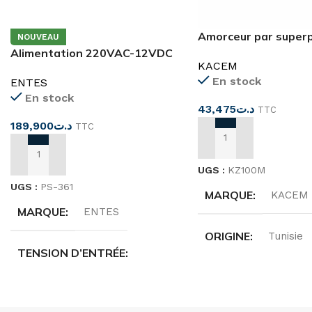
Amorceur par superp
NOUVEAU
KZ1000 M
Alimentation 220VAC-12VDC
KACEM
3A Rail DIN PS-361
En stock
ENTES
En stock
43,475
د.ت
TTC
189,900
د.ت
TTC
AJOUTER AU PANIER
AJOUTER AU PANIER
UGS :
KZ100M
UGS :
PS-361
MARQUE
KACEM
MARQUE
ENTES
ORIGINE
Tunisie
TENSION D’ENTRÉE
TENSION
220…24
85-265 VAC 110-350 VDC