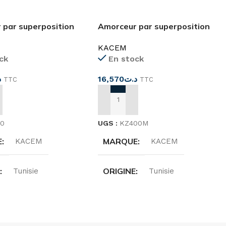
 par superposition
Amorceur par superposition
KZ400 M
KACEM
ck
En stock
د
16,570
د.ت
TTC
TTC
 AU PANIER
AJOUTER AU PANIER
50
UGS :
KZ400M
E
MARQUE
KACEM
KACEM
E
ORIGINE
Tunisie
Tunisie
N
TENSION
220…240 V
220…240 V