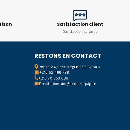
NCE
FRÉQUENCE
50/60HZ
50/60HZ
aison
Satisfaction client
s
Satisfaction garantie
RESTONS EN CONTACT
Route Z4, vers Mégrine St Gobain
+216 52 466 788
+216 70 253 038
Email : contact@electroquip.tn