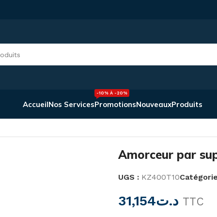
-10% À -20%
Accueil
Nos Services
Promotions
Nouveaux
Produits
ition KZ400 T10
Amorceur par sup
UGS :
KZ400T10
Catégorie
31,154
د.ت
TTC