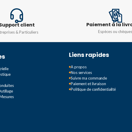
FRÉQUENCE
FRÉQUE
60HZ
50/60HZ
INTENSITÉ
12A
Paiement à la livr
Support client
Espèces ou chèque
treprises & Particuliers
Liens rapides
es
A propos
rielle
Nos services
estique
Suivre ma commande
Paiement et livraison
Conduites
Politique de confidentialité
utillage
 Mesures