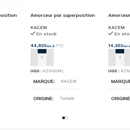
osition
Amorceur par superposition
Amorceur
KZ1000 ML
KZ150
KACEM
KACEM
En stock
En sto
44,820
د.ت
14,302
.ت
TTC
AJOUTER AU PANIER
AJOUTER
UGS :
KZ1000ML
UGS :
KZ1
MARQUE
MARQU
KACEM
ORIGINE
ORIGIN
Tunisie
TENSION
TENSIO
0 V
220…240 V