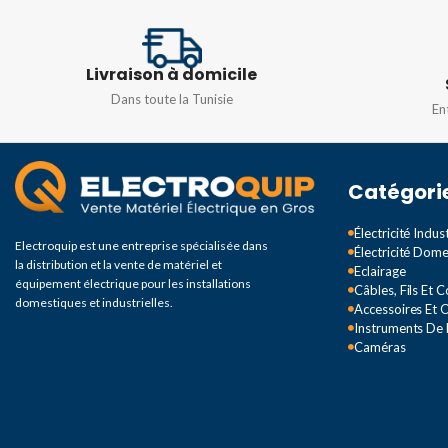
FRÉQUENCE
50/
TENSION DE SORTIE
INTENSITÉ
12A
Livraison à domicile
12 VDC
Dans toute la Tunisie
En
COURANT DE SORTIE
Catégori
3A
Électricité Indust
PUISSANCE DE SORTIE
Electroquip est une entreprise spécialisée dans
Électricité Dom
la distribution et la vente de matériel et
Eclairage
équipement électrique pour les installations
Câbles, Fils Et 
36W
domestiques et industrielles.
Accessoires Et O
Instruments De
Caméras