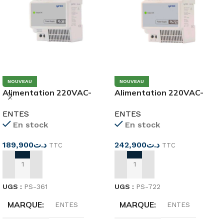
NOUVEAU
NOUVEAU
Alimentation 220VAC-
Alimentation 220VAC-
12VDC 3A Rail DIN PS-361
24VDC 3A Rail DIN PS-722
ENTES
ENTES
En stock
En stock
189,900
د.ت
242,900
د.ت
TTC
TTC
AJOUTER AU PANIER
AJOUTER AU PANIER
UGS :
PS-361
UGS :
PS-722
MARQUE
MARQUE
ENTES
ENTES