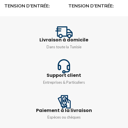
TENSION D’ENTRÉE
TENSION D’ENTRÉE
85-265 VAC 110-350 VDC
85-265 VAC 110-350 VDC
TENSION DE SORTIE
TENSION DE SORTIE
Livraison à domicile
Dans toute la Tunisie
12 VDC
24VDC
COURANT DE SORTIE
COURANT DE SORTIE
Support client
Entreprises & Particuliers
3A
3A
PUISSANCE DE SORTIE
PUISSANCE DE SORTIE
Paiement à la livraison
36W
72W
Espèces ou chèques