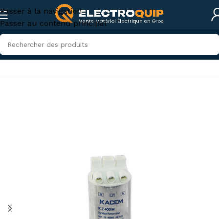
Passer à la navigation
Passer au contenu principal
Accueil
/
Électronique industrielle