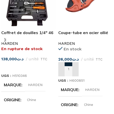
Coffret de douilles 1/4″ 46
Coupe-tube en acier allié
pièces
PVC 42MM
HARDEN
HARDEN
En rupture de stock
En stock
138,000
د.ت
unité
26,000
د.ت
unité
TTC
TTC
LIRE LA SUITE
AJOUTER AU PANIER
UGS :
H510346
UGS :
H600851
MARQUE
HARDEN
MARQUE
HARDEN
ORIGINE
Chine
ORIGINE
Chine