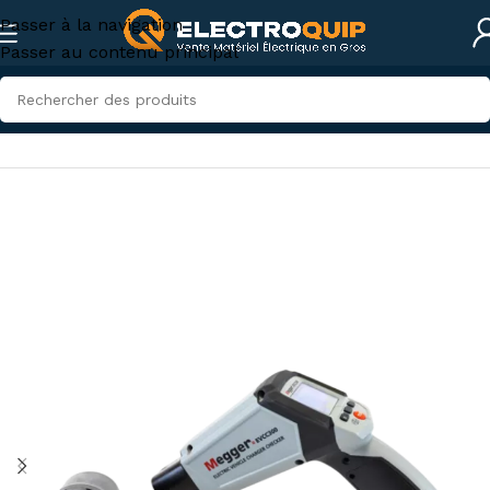
Passer à la navigation
Passer au contenu principal
Accueil
/
Accessoires et outillage
/
Outillage